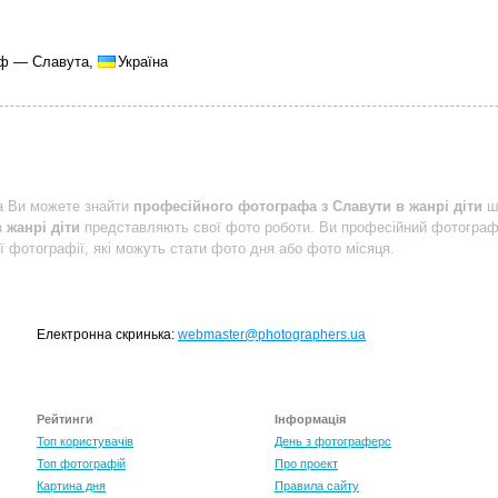
аф — Славута,
Україна
a Ви можете знайти
професійного фотографа з Славути в жанрі діти
шв
 жанрі діти
представляють свої фото роботи. Ви професійний фотогра
ї фотографії, які можуть стати фото дня або фото місяця.
Електронна скринька:
webmaster@photographers.ua
Рейтинги
Інформація
Топ користувачів
День з фотограферс
Топ фотографій
Про проект
Картина дня
Правила сайту