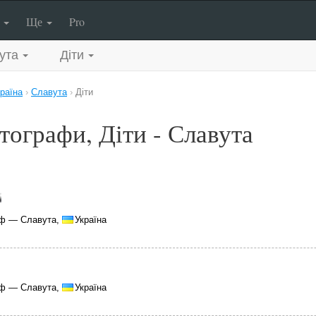
п
Ще
Pro
ута
Діти
раїна
›
Славута
›
Діти
тографи, Діти - Славута
аф — Славута,
Україна
аф — Славута,
Україна