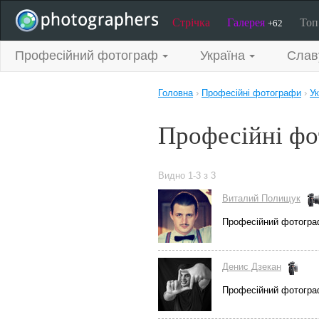
Стрічка
Галерея
То
+62
Професійний фотограф
Україна
Слав
Головна
›
Професійні фотографи
›
Ук
Професійні фо
Видно 1-3 з 3
Виталий Полищук
Професійний фотогр
Денис Дзекан
Професійний фотогр