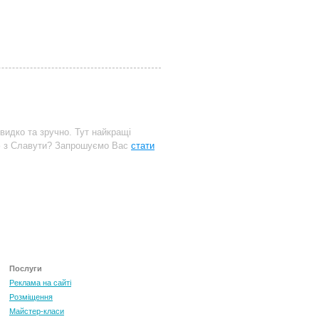
идко та зручно. Тут найкращі
ф з Славути? Запрошуємо Вас
стати
Послуги
Реклама на сайті
Розміщення
Майстер-класи