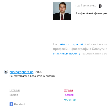
Ігор Панасенко
Професійний фотогр
На
сайті фотографій
photographers.u
професійні фотографи з Славути в
учасником проекту
та розмістити сво
photographers.ua
, 2026
Всі фотографії є власністю їх авторів.
Русский
Стрічка
English
Галерея
Коментарі
Facebook