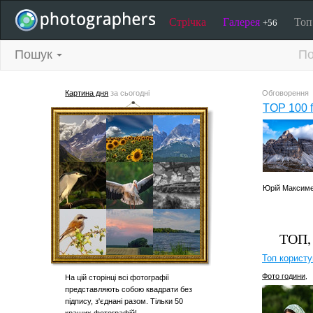
Стрічка
Галерея
То
+56
Пошук
По
Картина дня
за сьогодні
Обговорення
TOP 100 f
Юрій Максименк
ТОП
Топ користу
Фото години
,
На цій сторінці всі фотографії
представляють собою квадрати без
підпису, з'єднані разом. Тільки 50