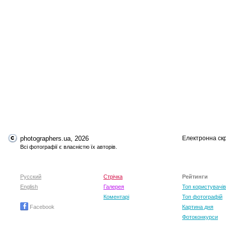
photographers.ua, 2026
Електронна ск
Всі фотографії є власністю їх авторів.
Русский
Стрічка
Рейтинги
English
Галерея
Топ користувачів
Коментарі
Топ фотографій
Facebook
Картина дня
Фотоконкурси