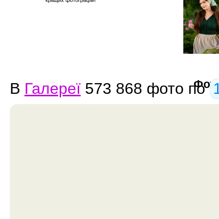
кращих фотографій!
Фото
В
Галереї
573 868 фото по