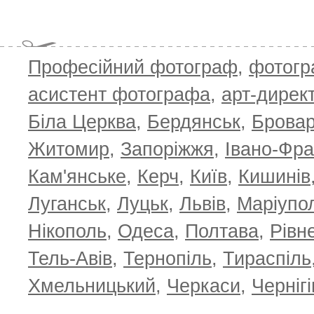
Професійний фотограф
,
фотог
асистент фотографа
,
арт-дирек
Біла Церква
,
Бердянськ
,
Брова
Житомир
,
Запоріжжя
,
Івано-Фра
Кам'янське
,
Керч
,
Київ
,
Кишинів
Луганськ
,
Луцьк
,
Львів
,
Маріупо
Нікополь
,
Одеса
,
Полтава
,
Рівн
Тель-Авів
,
Тернопіль
,
Тираспіль
Хмельницький
,
Черкаси
,
Чернігі