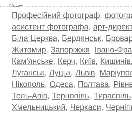
Професійний фотограф
,
фотог
асистент фотографа
,
арт-дирек
Біла Церква
,
Бердянськ
,
Брова
Житомир
,
Запоріжжя
,
Івано-Фра
Кам'янське
,
Керч
,
Київ
,
Кишинів
Луганськ
,
Луцьк
,
Львів
,
Маріупо
Нікополь
,
Одеса
,
Полтава
,
Рівн
Тель-Авів
,
Тернопіль
,
Тираспіль
Хмельницький
,
Черкаси
,
Чернігі