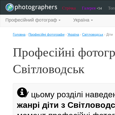
Стрічка
Галерея
То
+54
Професійний фотограф
Україна
Головна
›
Професійні фотографи
›
Україна
›
Світловодськ
›
Діти
Професійні фотогр
Світловодськ
У цьому розділі наведе
жанрі діти з Світловод