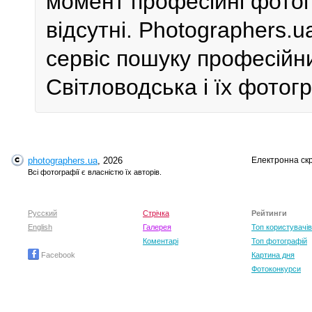
момент професійні фотог
відсутні. Photographers.
сервіс пошуку професійни
Світловодська і їх фотог
photographers.ua
, 2026
Електронна ск
Всі фотографії є власністю їх авторів.
Русский
Стрічка
Рейтинги
English
Галерея
Топ користувачів
Коментарі
Топ фотографій
Facebook
Картина дня
Фотоконкурси