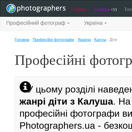
Стрічка
Галерея
То
+53
Професійний фотограф
Україна
Головна
›
Професійні фотографи
›
Україна
›
Калуш
›
Діти
Професійні фотогр
У цьому розділі наведе
жанрі діти з Калуша
. На
професійні фотографи виб
Photographers.ua - безк