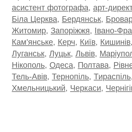
асистент фотографа
,
арт-дирек
Біла Церква
,
Бердянськ
,
Брова
Житомир
,
Запоріжжя
,
Івано-Фра
Кам'янське
,
Керч
,
Київ
,
Кишинів
Луганськ
,
Луцьк
,
Львів
,
Маріупо
Нікополь
,
Одеса
,
Полтава
,
Рівн
Тель-Авів
,
Тернопіль
,
Тираспіль
Хмельницький
,
Черкаси
,
Чернігі