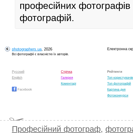
професійних фотографів у
фотографій.
photographers.ua
, 2026
Електронна ск
Всі фотографії є власністю їх авторів.
Русский
Стрічка
Рейтинги
English
Галерея
Топ користувачів
Коментарі
Топ фотографій
Facebook
Картина дня
Фотоконкурси
Професійний фотограф
,
фотог