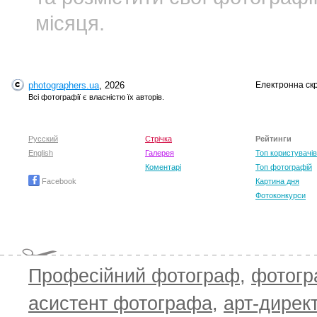
місяця.
photographers.ua
, 2026
Електронна ск
Всі фотографії є власністю їх авторів.
Русский
Стрічка
Рейтинги
English
Галерея
Топ користувачів
Коментарі
Топ фотографій
Facebook
Картина дня
Фотоконкурси
Професійний фотограф
,
фотог
асистент фотографа
,
арт-дирек