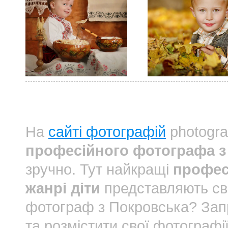
На
сайті фотографій
photogra
професійного фотографа з 
зручно. Тут найкращі
профес
жанрі діти
представляють св
фотограф з Покровська? За
та розмістити свої фотографі