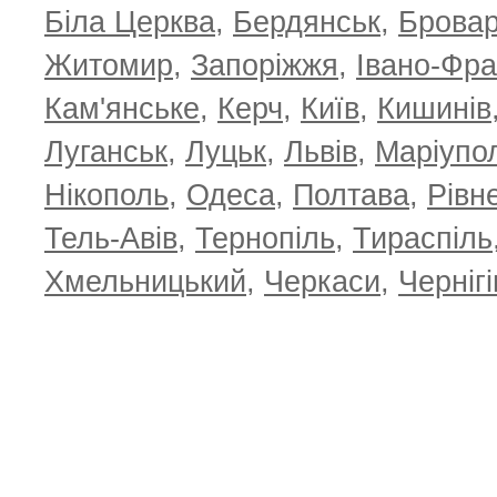
Біла Церква
,
Бердянськ
,
Брова
Житомир
,
Запоріжжя
,
Івано-Фра
Кам'янське
,
Керч
,
Київ
,
Кишинів
Луганськ
,
Луцьк
,
Львів
,
Маріупо
Нікополь
,
Одеса
,
Полтава
,
Рівн
Тель-Авів
,
Тернопіль
,
Тираспіль
Хмельницький
,
Черкаси
,
Чернігі