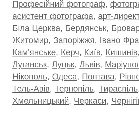
Професійний фотограф
,
фотог
асистент фотографа
,
арт-дирек
Біла Церква
,
Бердянськ
,
Брова
Житомир
,
Запоріжжя
,
Івано-Фра
Кам'янське
,
Керч
,
Київ
,
Кишинів
Луганськ
,
Луцьк
,
Львів
,
Маріупо
Нікополь
,
Одеса
,
Полтава
,
Рівн
Тель-Авів
,
Тернопіль
,
Тираспіль
Хмельницький
,
Черкаси
,
Чернігі