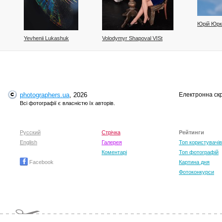
Юрій Юрк
Yevhenii Lukashuk
Volodymyr Shapoval VISt
photographers.ua
, 2026
Електронна ск
Всі фотографії є власністю їх авторів.
Ігор Науменко
Русский
Стрічка
Рейтинги
Артур Сіренко
English
Галерея
Топ користувачів
Коментарі
Топ фотографій
Facebook
Картина дня
Фотоконкурси