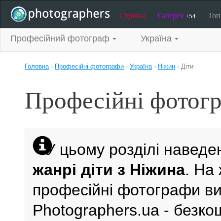
Стрічка
Галерея
То
+54
Професійний фотограф
Україна
Головна
›
Професійні фотографи
›
Україна
›
Ніжин
›
Діти
Професійні фотогр
У цьому розділі наведе
жанрі діти з Ніжина
. На
професійні фотографи виб
Photographers.ua - безк