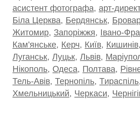
асистент фотографа
,
арт-дирек
Біла Церква
,
Бердянськ
,
Брова
Житомир
,
Запоріжжя
,
Івано-Фра
Кам'янське
,
Керч
,
Київ
,
Кишинів
Луганськ
,
Луцьк
,
Львів
,
Маріупо
Нікополь
,
Одеса
,
Полтава
,
Рівн
Тель-Авів
,
Тернопіль
,
Тираспіль
Хмельницький
,
Черкаси
,
Чернігі