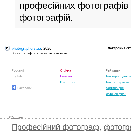
професійних фотографів у 
фотографій.
photographers.ua
, 2026
Електронна ск
Всі фотографії є власністю їх авторів.
Русский
Стрічка
Рейтинги
English
Галерея
Топ користувачів
Коментарі
Топ фотографій
Facebook
Картина дня
Фотоконкурси
Професійний фотограф
,
фотог