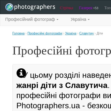
Стрічка
Галерея
То
+53
Професійний фотограф
Україна
Головна
›
Професійні фотографи
›
Україна
›
Славутич
›
Діти
Професійні фотогр
У цьому розділі наведе
жанрі діти з Славутича
професійні фотографи виб
Photographers.ua - безк