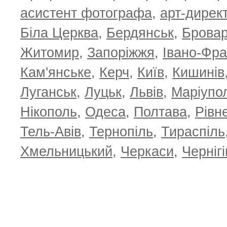
асистент фотографа
,
арт-дирек
Біла Церква
,
Бердянськ
,
Брова
Житомир
,
Запоріжжя
,
Івано-Фра
Кам'янське
,
Керч
,
Київ
,
Кишинів
Луганськ
,
Луцьк
,
Львів
,
Маріупо
Нікополь
,
Одеса
,
Полтава
,
Рівн
Тель-Авів
,
Тернопіль
,
Тираспіль
Хмельницький
,
Черкаси
,
Чернігі