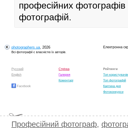
професійних фотографів у
фотографій.
photographers.ua
, 2026
Електронна ск
Всі фотографії є власністю їх авторів.
Русский
Стрічка
Рейтинги
English
Галерея
Топ користувачів
Коментарі
Топ фотографій
Facebook
Картина дня
Фотоконкурси
Професійний фотограф
,
фотог