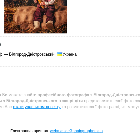
ф — Білгород-Дністровський,
Україна
a Ви можете знайти
професійного фотографа з Білгород-Дністровськог
 з Білгород-Дністровського в жанрі діти
представляють свої фото ро
ємо Вас
стати учасником проекту
та розмістити свої фотографії, які можу
Електронна скринька:
webmaster@photographers.ua