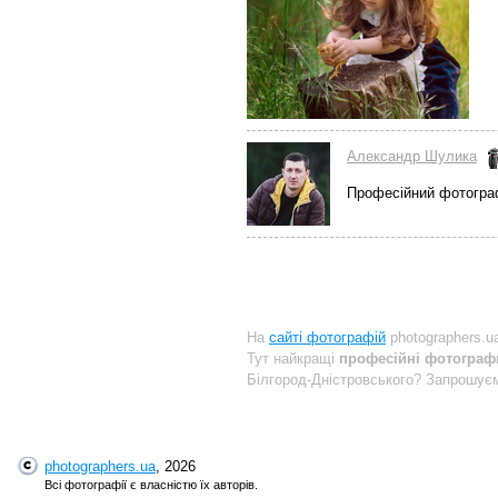
Александр Шулика
Професійний фотогра
На
сайті фотографій
photographers.u
Тут найкращі
професійні фотографи
Білгород-Дністровського? Запрошу
photographers.ua
, 2026
Всі фотографії є власністю їх авторів.