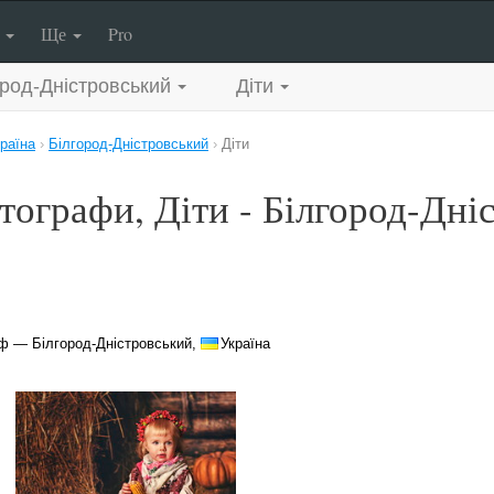
п
Ще
Pro
ород-Дністровський
Діти
раїна
›
Білгород-Дністровський
›
Діти
тографи, Діти - Білгород-Дні
ф — Білгород-Дністровський,
Україна