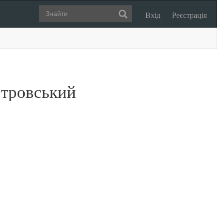
Вхід
Реєстрація
стровський