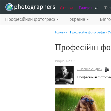
Стрічка
Галерея
То
+45
Професійний фотограф
Україна
Білг
Головна
›
Професійні фотографи
›
Ук
Професійні фо
Видно 1-2 з 2
Лысенко Андрей
Професійний фотогра