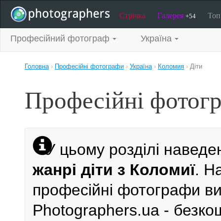
Стрічка
Галерея
То
+54
Професійний фотограф
Україна
Головна
›
Професійні фотографи
›
Україна
›
Коломия
›
Діти
Професійні фотогр
У цьому розділі наведе
жанрі діти з Коломиї
. Н
професійні фотографи виб
Photographers.ua - безк