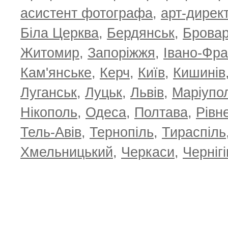
асистент фотографа
,
арт-дирек
Біла Церква
,
Бердянськ
,
Брова
Житомир
,
Запоріжжя
,
Івано-Фра
Кам'янське
,
Керч
,
Київ
,
Кишинів
Луганськ
,
Луцьк
,
Львів
,
Маріупо
Нікополь
,
Одеса
,
Полтава
,
Рівн
Тель-Авів
,
Тернопіль
,
Тираспіль
Хмельницький
,
Черкаси
,
Чернігі