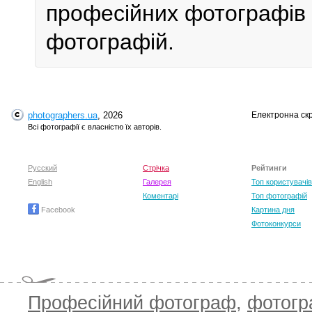
професійних фотографів у 
фотографій.
photographers.ua
, 2026
Електронна ск
Всі фотографії є власністю їх авторів.
Русский
Стрічка
Рейтинги
English
Галерея
Топ користувачів
Коментарі
Топ фотографій
Facebook
Картина дня
Фотоконкурси
Професійний фотограф
,
фотог