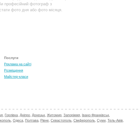
Ви професійний фотограф з
 стати фото дня або фото місяця.
Послуги
Реклама на сайті
Розміщення
Майстер-класи
ця
,
Горлівка
,
Дніпро
,
Донецьк
,
Житомир
,
Запоріжжя
,
Івано-Франківськ
,
ікополь
,
Одеса
,
Полтава
,
Рівне
,
Севастополь
,
Сімферополь
,
Суми
,
Тель-Авів
,