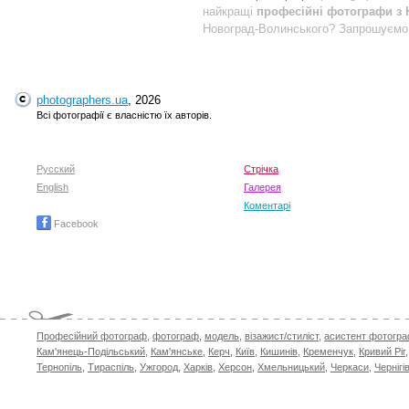
найкращі
професійні фотографи з 
Новоград-Волинського? Запрошуєм
photographers.ua
, 2026
Всі фотографії є власністю їх авторів.
Русский
Стрічка
English
Галерея
Коментарі
Facebook
Професійний фотограф
,
фотограф
,
модель
,
візажист/стиліст
,
асистент фотогр
Кам'янець-Подільський
,
Кам'янське
,
Керч
,
Київ
,
Кишинів
,
Кременчук
,
Кривий Ріг
Тернопіль
,
Тираспіль
,
Ужгород
,
Харків
,
Херсон
,
Хмельницький
,
Черкаси
,
Чернігі