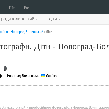
п
Ще
Pro
град-Волинський
Діти
раїна
›
Новоград-Волинський
›
Діти
тографи, Діти - Новоград-Во
ч
ф — Новоград-Волинський,
Україна
a Ви можете знайти
професійного фотографа з Новоград-Волинського 