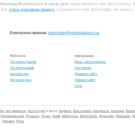
Новоград-Волинського в жанрі діти
представляють свої фото роботи. 
о Вас
стати учасником проекту
та розмістити свої фотографії, які можуть
Електронна скринька:
webmaster@photographers.ua
Рейтинги
Інформація
Топ користувачів
День з фотограферс
Топ фотографій
Про проект
Картина дня
Правила сайту
Фотоконкурси
Новини сайту
Події
афа
,
арт-директор
,
фотостудія
із міста:
Авдіївка
,
Біла Церква
,
Бердянськ
,
Бровари
,
Вінни
,
Кропивницький
,
Луганськ
,
Луцьк
,
Львів
,
Маріуполь
,
Мелітополь
,
Мукачево
,
Миколаїв
,
Н
в
,
Чернівці
,
Ялта