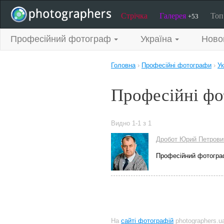
Стрічка
Галерея
То
+53
Професійний фотограф
Україна
Ново
Головна
›
Професійні фотографи
›
Ук
Професійні фо
Видно 1-1 з 1
Дробот Юрий Петрови
Професійний фотогра
На
сайті фотографій
photographers.u