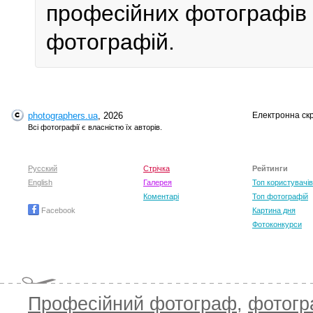
професійних фотографів у
фотографій.
photographers.ua
, 2026
Електронна ск
Всі фотографії є власністю їх авторів.
Русский
Стрічка
Рейтинги
English
Галерея
Топ користувачів
Коментарі
Топ фотографій
Facebook
Картина дня
Фотоконкурси
Професійний фотограф
,
фотог