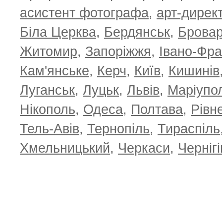
асистент фотографа
,
арт-дирек
Біла Церква
,
Бердянськ
,
Брова
Житомир
,
Запоріжжя
,
Івано-Фра
Кам'янське
,
Керч
,
Київ
,
Кишинів
Луганськ
,
Луцьк
,
Львів
,
Маріупо
Нікополь
,
Одеса
,
Полтава
,
Рівн
Тель-Авів
,
Тернопіль
,
Тираспіль
Хмельницький
,
Черкаси
,
Чернігі