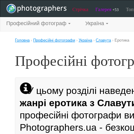
Стрічка
Галерея
То
+53
Професійний фотограф
Україна
Головна
›
Професійні фотографи
›
Україна
›
Славута
›
Еротика
Професійні фотогр
У цьому розділі наведе
жанрі еротика з Славут
професійні фотографи виб
Photographers.ua - безк