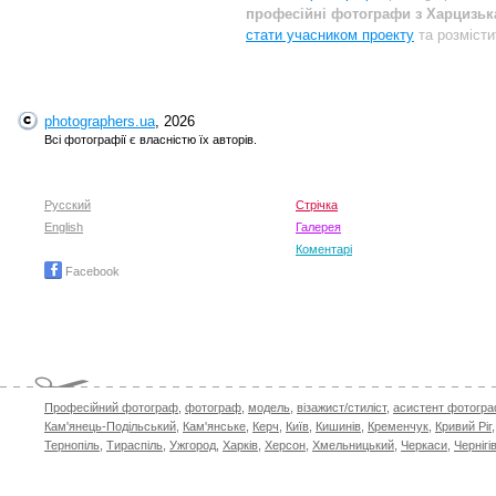
професійні фотографи з Харцизька
стати учасником проекту
та розмісти
photographers.ua
, 2026
Всі фотографії є власністю їх авторів.
Русский
Стрічка
English
Галерея
Коментарі
Facebook
Професійний фотограф
,
фотограф
,
модель
,
візажист/стиліст
,
асистент фотогр
Кам'янець-Подільський
,
Кам'янське
,
Керч
,
Київ
,
Кишинів
,
Кременчук
,
Кривий Ріг
Тернопіль
,
Тираспіль
,
Ужгород
,
Харків
,
Херсон
,
Хмельницький
,
Черкаси
,
Чернігі