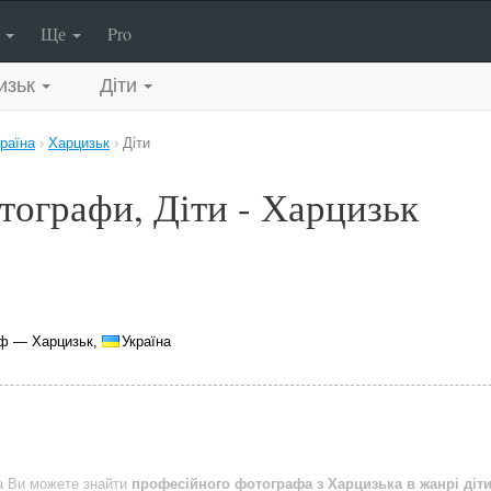
п
Ще
Pro
изьк
Діти
раїна
›
Харцизьк
›
Діти
тографи, Діти - Харцизьк
ф — Харцизьк,
Україна
a Ви можете знайти
професійного фотографа з Харцизька в жанрі діт