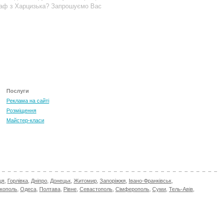
раф з Харцизька? Запрошуємо Вас
Послуги
Реклама на сайті
Розміщення
Майстер-класи
ця
,
Горлівка
,
Дніпро
,
Донецьк
,
Житомир
,
Запоріжжя
,
Івано-Франківськ
,
ікополь
,
Одеса
,
Полтава
,
Рівне
,
Севастополь
,
Сімферополь
,
Суми
,
Тель-Авів
,