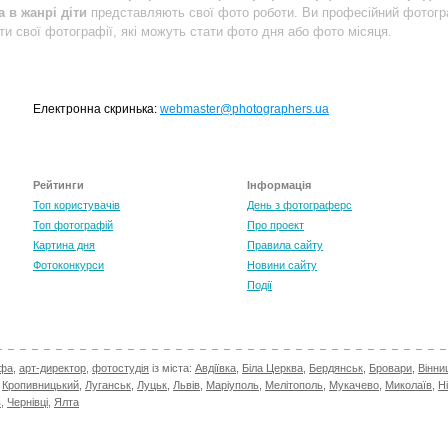
 в жанрі діти
представляють свої фото роботи. Ви професійний фотог
ти свої фотографії, які можуть стати фото дня або фото місяця.
Електронна скринька:
webmaster@photographers.ua
Рейтинги
Інформація
Топ користувачів
День з фотограферс
Топ фотографій
Про проект
Картина дня
Правила сайту
Фотоконкурси
Новини сайту
Події
афа
,
арт-директор
,
фотостудія
із міста:
Авдіївка
,
Біла Церква
,
Бердянськ
,
Бровари
,
Вінни
,
Кропивницький
,
Луганськ
,
Луцьк
,
Львів
,
Маріуполь
,
Мелітополь
,
Мукачево
,
Миколаїв
,
Н
в
,
Чернівці
,
Ялта