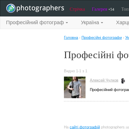
Стрічка
Галерея
То
+54
Професійний фотограф
Україна
Харц
Головна
›
Професійні фотографи
›
Ук
Професійні фо
Видно 1-1 з 1
Алексей Чулков
Професійний фотогра
На
сайті фотографій
photographers.u