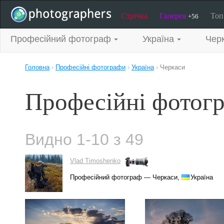
Стрічка
Галерея
То
+56
Професійний фотограф
Україна
Чер
Головна
›
Професійні фотографи
›
Україна
›
Черкаси
Професійні фотогр
Видно 1-10 з 49
Vlad Timoshenko
Професійний фотограф — Черкаси,
Україна