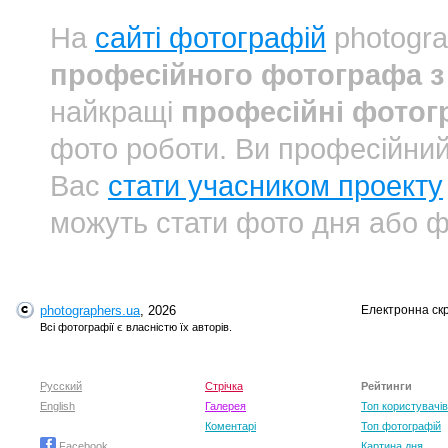
На
сайті фотографій
photogra
професійного фотографа з
найкращі
професійні фотог
фото роботи. Ви професійни
Вас
стати учасником проекту
можуть стати фото дня або ф
photographers.ua
, 2026
Електронна ск
Всі фотографії є власністю їх авторів.
Русский
Стрічка
Рейтинги
English
Галерея
Топ користувачів
Коментарі
Топ фотографій
Facebook
Картина дня