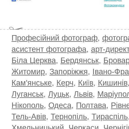
Фотоконкурси
Професійний фотограф
,
фотог
асистент фотографа
,
арт-дирек
Біла Церква
,
Бердянськ
,
Брова
Житомир
,
Запоріжжя
,
Івано-Фра
Кам'янське
,
Керч
,
Київ
,
Кишинів
Луганськ
,
Луцьк
,
Львів
,
Маріупо
Нікополь
,
Одеса
,
Полтава
,
Рівн
Тель-Авів
,
Тернопіль
,
Тираспіль
Хмельницький
,
Черкаси
,
Чернігі