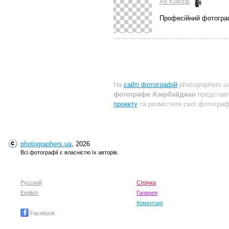
Ali Koksal
Професійний фотогр
На
сайті фотографій
photographers.u
фотографи Азербайджан
представл
проекту
та розмістити свої фотографі
photographers.ua
, 2026
Всі фотографії є власністю їх авторів.
Русский
Стрічка
English
Галерея
Коментарі
Facebook