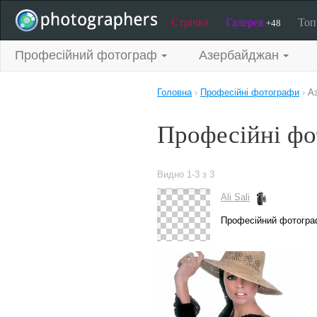
Стрічка
Галерея
То
+48
Професійний фотограф
Азербайджан
Головна
›
Професійні фотографи
›
А
Професійні ф
Видно 1-3 з 3
Ali Sali
Професійний фотогр