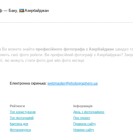
аф — Баку,
Азербайджан
a Ви можете знайти
професійного фотографа з Азербайджан
швидко та
яють свої фото роботи. Ви професійний фотограф з Азербайджан? За
ї, які можуть стати фото дня або фото місяця.
Електронна скринька:
webmaster@photographers.ua
Рейтинги
Інформація
Топ користувачів
День з фотограферс
Топ фотографій
Про проект
Картина дня
Правила сайту
Фотоконкурси
Новини сайту