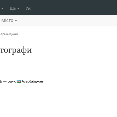
п
Ще
Pro
Місто
зербайджан
отографи
аф — Баку,
Азербайджан