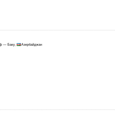
аф — Баку,
Азербайджан