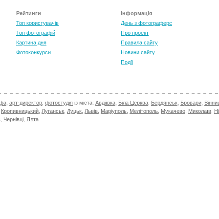
Рейтинги
Інформація
Топ користувачів
День з фотограферс
Топ фотографій
Про проект
Картина дня
Правила сайту
Фотоконкурси
Новини сайту
Події
афа
,
арт-директор
,
фотостудія
із міста:
Авдіївка
,
Біла Церква
,
Бердянськ
,
Бровари
,
Вінни
,
Кропивницький
,
Луганськ
,
Луцьк
,
Львів
,
Маріуполь
,
Мелітополь
,
Мукачево
,
Миколаїв
,
Н
в
,
Чернівці
,
Ялта