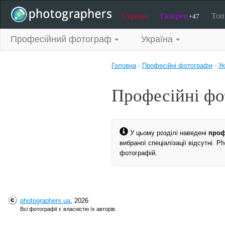
Стрічка
Галерея
То
+47
Професійний фотограф
Україна
Головна
›
Професійні фотографи
›
Ук
Професійні фо
У цьому розділі наведені
проф
вибраної спеціалізації відсутні. 
фотографій.
photographers.ua
, 2026
Всі фотографії є власністю їх авторів.