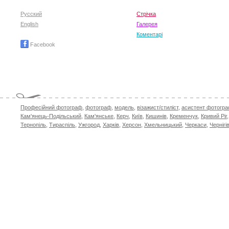
Русский
Стрічка
English
Галерея
Коментарі
Facebook
Професійний фотограф
,
фотограф
,
модель
,
візажист/стиліст
,
асистент фотогр
Кам'янець-Подільський
,
Кам'янське
,
Керч
,
Київ
,
Кишинів
,
Кременчук
,
Кривий Ріг
Тернопіль
,
Тираспіль
,
Ужгород
,
Харків
,
Херсон
,
Хмельницький
,
Черкаси
,
Чернігі