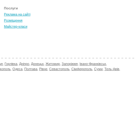
Послуги
Реклама на сайті
Розміщення
Майстер-класи
ця
,
Горлівка
,
Дніпро
,
Донецьк
,
Житомир
,
Запоріжжя
,
Івано-Франківськ
,
ікополь
,
Одеса
,
Полтава
,
Рівне
,
Севастополь
,
Сімферополь
,
Суми
,
Тель-Авів
,