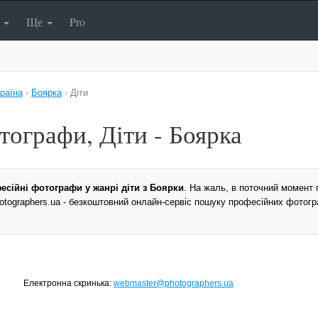
п
Ще
Pro
раїна
›
Боярка
›
Діти
тографи, Діти - Боярка
есійні фотографи у жанрі діти з Боярки
. На жаль, в поточний момент
Photographers.ua - безкоштовний онлайн-сервіс пошуку професійних фотогра
Електронна скринька:
webmaster@photographers.ua