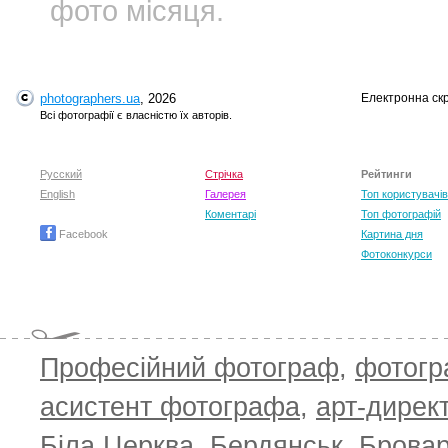
фото місяця.
photographers.ua
, 2026
Електронна ск
Всі фотографії є власністю їх авторів.
Русский
Стрічка
Рейтинги
English
Галерея
Топ користувачів
Коментарі
Топ фотографій
Facebook
Картина дня
Фотоконкурси
Професійний фотограф
,
фотог
асистент фотографа
,
арт-дирек
Біла Церква
,
Бердянськ
,
Брова