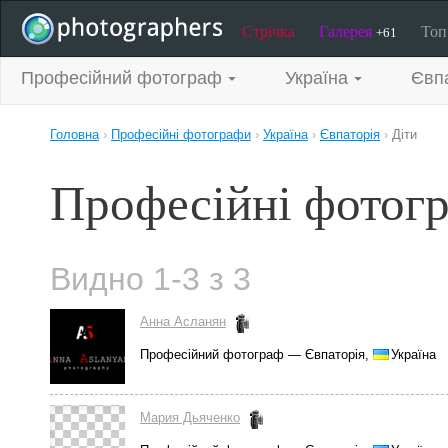
Стрічка
Галерея
То
+61
Професійний фотограф
Україна
Євп
Головна
›
Професійні фотографи
›
Україна
›
Євпаторія
›
Діти
Професійні фотогр
Видно 1-3 з 3
Анна Асланян
Професійний фотограф — Євпаторія,
Україна
Мария Дьяченко