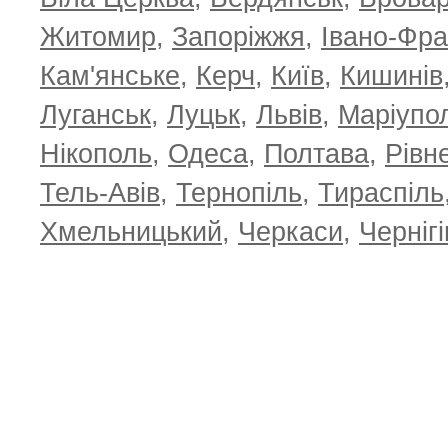
Житомир
,
Запоріжжя
,
Івано-Фра
Кам'янське
,
Керч
,
Київ
,
Кишинів
Луганськ
,
Луцьк
,
Львів
,
Маріупо
Нікополь
,
Одеса
,
Полтава
,
Рівн
Тель-Авів
,
Тернопіль
,
Тираспіль
Хмельницький
,
Черкаси
,
Чернігі