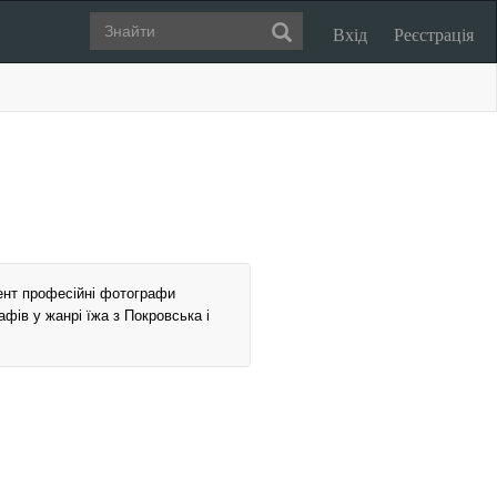
Вхід
Реєстрація
ент професійні фотографи
афів у жанрі їжа з Покровська і