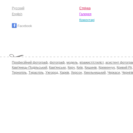
Русский
Стрічка
English
Галерея
Коментарі
Facebook
Професійний фотограф
,
фотограф
,
модель
,
візажист/стиліст
,
асистент фотогр
Кам'янець-Подільський
,
Кам'янське
,
Керч
,
Київ
,
Кишинів
,
Кременчук
,
Кривий Ріг
Тернопіль
,
Тираспіль
,
Ужгород
,
Харків
,
Херсон
,
Хмельницький
,
Черкаси
,
Чернігі