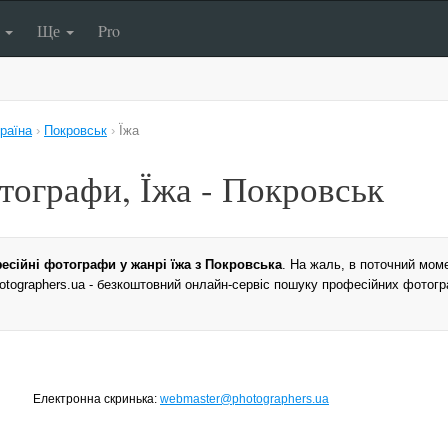
п
Ще
Pro
раїна
›
Покровськ
›
Їжа
тографи, Їжа - Покровськ
есійні фотографи у жанрі їжа з Покровська
. На жаль, в поточний мом
Photographers.ua - безкоштовний онлайн-сервіс пошуку професійних фотогр
Електронна скринька:
webmaster@photographers.ua