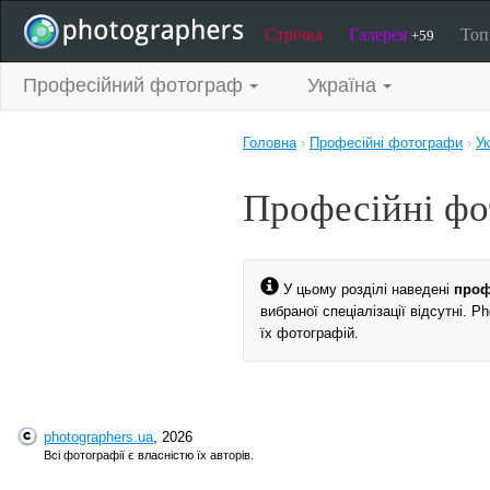
Стрічка
Галерея
То
+59
Професійний фотограф
Україна
Головна
›
Професійні фотографи
›
Ук
Професійні фо
У цьому розділі наведені
проф
вибраної спеціалізації відсутні. 
їх фотографій.
photographers.ua
, 2026
Всі фотографії є власністю їх авторів.