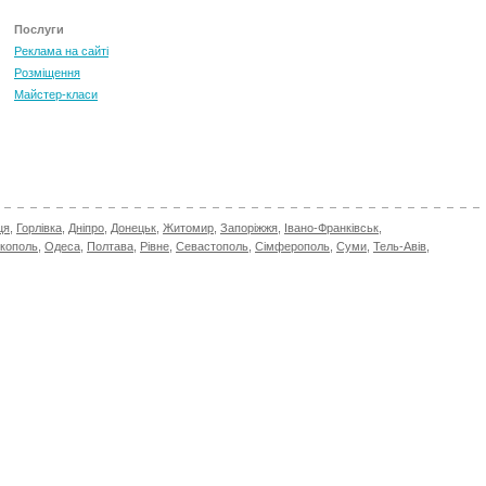
Послуги
Реклама на сайті
Розміщення
Майстер-класи
ця
,
Горлівка
,
Дніпро
,
Донецьк
,
Житомир
,
Запоріжжя
,
Івано-Франківськ
,
ікополь
,
Одеса
,
Полтава
,
Рівне
,
Севастополь
,
Сімферополь
,
Суми
,
Тель-Авів
,