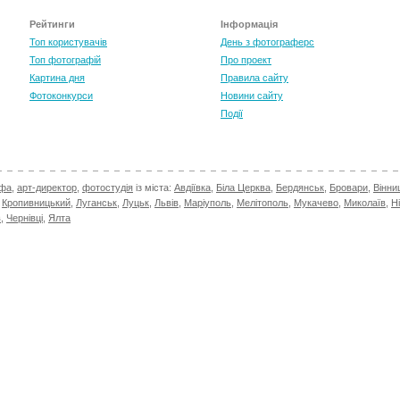
Рейтинги
Інформація
Топ користувачів
День з фотограферс
Топ фотографій
Про проект
Картина дня
Правила сайту
Фотоконкурси
Новини сайту
Події
афа
,
арт-директор
,
фотостудія
із міста:
Авдіївка
,
Біла Церква
,
Бердянськ
,
Бровари
,
Вінни
,
Кропивницький
,
Луганськ
,
Луцьк
,
Львів
,
Маріуполь
,
Мелітополь
,
Мукачево
,
Миколаїв
,
Н
в
,
Чернівці
,
Ялта