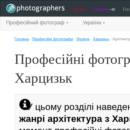
Стрічка
Галерея
То
+48
Професійний фотограф
Україна
Головна
›
Професійні фотографи
›
Україна
›
Харцизьк
›
Архітекту
Професійні фотогр
Харцизьк
У цьому розділі наведе
жанрі архітектура з Ха