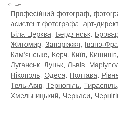
Професійний фотограф
,
фотог
асистент фотографа
,
арт-дирек
Біла Церква
,
Бердянськ
,
Брова
Житомир
,
Запоріжжя
,
Івано-Фра
Кам'янське
,
Керч
,
Київ
,
Кишинів
Луганськ
,
Луцьк
,
Львів
,
Маріупо
Нікополь
,
Одеса
,
Полтава
,
Рівн
Тель-Авів
,
Тернопіль
,
Тираспіль
Хмельницький
,
Черкаси
,
Чернігі