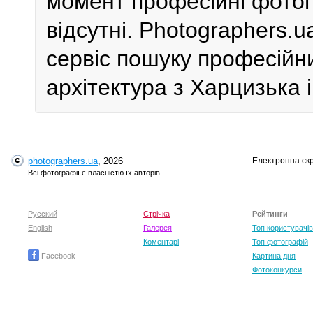
момент професійні фотог
відсутні. Photographers.
сервіс пошуку професійн
архітектура з Харцизька і
photographers.ua
, 2026
Електронна ск
Всі фотографії є власністю їх авторів.
Русский
Стрічка
Рейтинги
English
Галерея
Топ користувачів
Коментарі
Топ фотографій
Facebook
Картина дня
Фотоконкурси