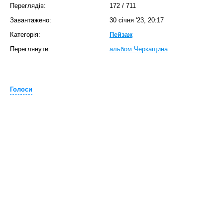
Переглядів:
172
/
711
Завантажено:
30 січня '23, 20:17
Категорія:
Пейзаж
Переглянути:
альбом Черкащина
Голоси