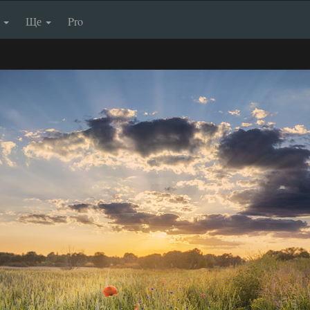
п
Ще
Pro