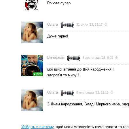
Робота супер
Ольга
31 січня '23, 13:17
Дуже гарно!
Вячеслав
8 листопада '23, 8:02
мої щирі вітання до Дня народження !
здоров'я та миру !
Ольга
8 листопада '23, 19:15
З Днем народження, Влад! Мирного неба, здор
Увійдіть в систему
, щоб мати можливість коментувати та гол