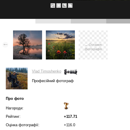
← Остання
фотографія
Vlad Timoshenko
Професійний фотограф
Про фото
Нагороди:
Рейтинг:
+117.71
Оцінка фотографії:
+116.0