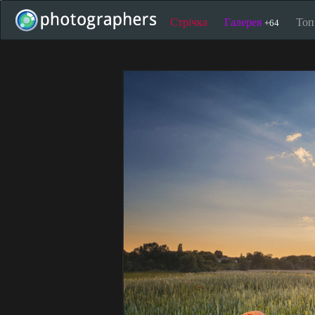
Стрічка
Галерея
То
+64