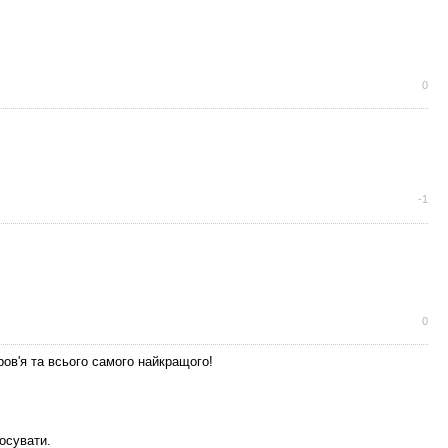
0
-1
0
ов'я та всього самого найкращого!
осувати.