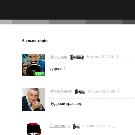
6 коментарів
Вячеслав
30 січня '23, 20:28
чудово !
Игорь Бабак
30 січня '23, 20:28
Чудовий краєвид.
Олександр
31 січня '23, 12:13