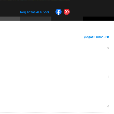
Код вставки в блог
Додати власний
0
+1
0