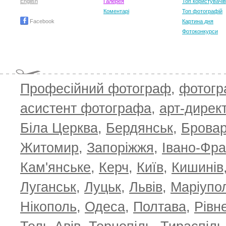
English
Галерея
Топ користувачів
Коментарі
Топ фотографій
Facebook
Картина дня
Фотоконкурси
Професійний фотограф
,
фотог
асистент фотографа
,
арт-дирек
Біла Церква
,
Бердянськ
,
Брова
Житомир
,
Запоріжжя
,
Івано-Фра
Кам'янське
,
Керч
,
Київ
,
Кишинів
Луганськ
,
Луцьк
,
Львів
,
Маріупо
Нікополь
,
Одеса
,
Полтава
,
Рівн