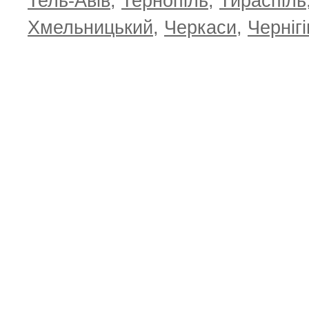
Тель-Авів
,
Тернопіль
,
Тираспіль
Хмельницький
,
Черкаси
,
Чернігі