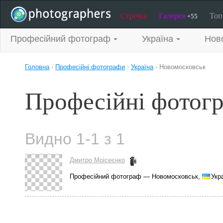
Стрічка
Галерея
То
+55
Професійний фотограф
Україна
Нов
Головна
›
Професійні фотографи
›
Україна
›
Новомосковськ
Професійні фотог
Видно 1-1 з 1
Дмитро Моісеєнко
Професійний фотограф — Новомосковськ,
Укр