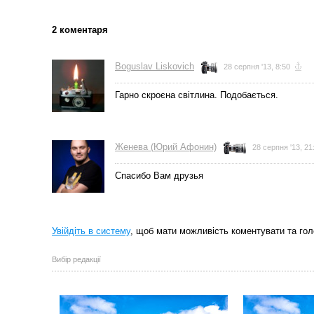
2 коментаря
← Остання
фотографія
Boguslav Liskovich
28 серпня '13, 8:50
Гарно скроєна світлина. Подобається.
Женева (Юрий Афонин)
28 серпня '13, 21
Спасибо Вам друзья
Увійдіть в систему
, щоб мати можливість коментувати та гол
Вибір редакції