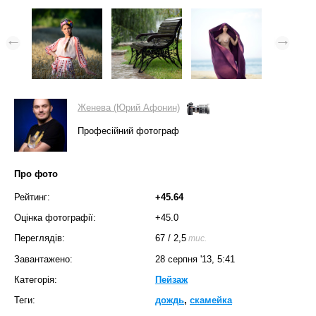
Женева (Юрий Афонин)
Професійний фотограф
Про фото
Рейтинг:
+45.64
Оцінка фотографії:
+45.0
Переглядів:
67
/
2,5
тис.
Завантажено:
28 серпня '13, 5:41
Категорія:
Пейзаж
Теги:
дождь
,
скамейка