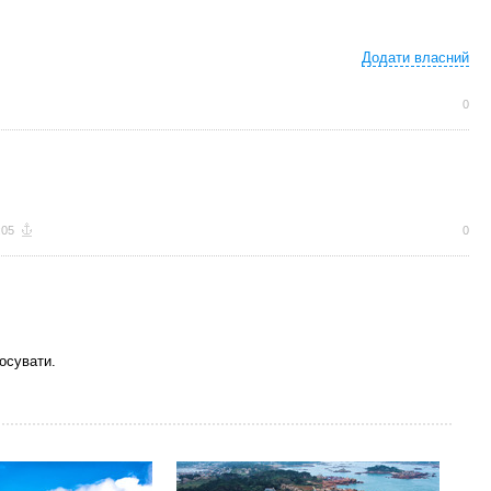
Додати власний
← Остання
фотографія
0
:05
0
осувати.