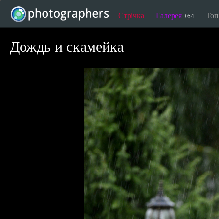
Стрічка
Галерея
То
+64
Дождь и скамейка