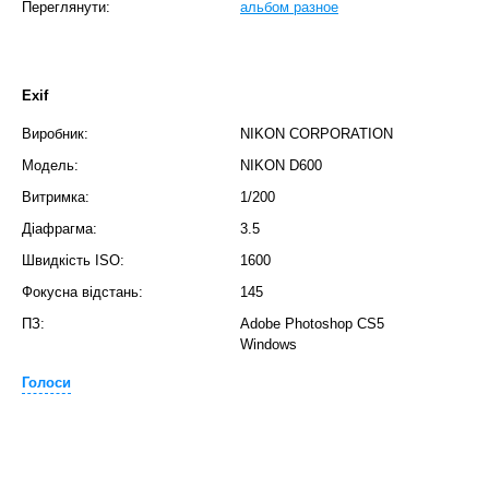
Переглянути:
альбом разное
Exif
Виробник:
NIKON CORPORATION
Модель:
NIKON D600
Витримка:
1/200
Діафрагма:
3.5
Швидкість ISO:
1600
Фокусна відстань:
145
ПЗ:
Adobe Photoshop CS5
Windows
Голоси