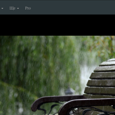
п
Ще
Pro