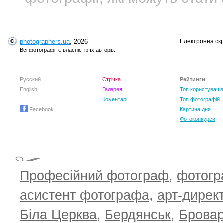
photographers.ua
, 2026
Електронна ск
Всі фотографії є власністю їх авторів.
Русский
Стрічка
Рейтинги
English
Галерея
Топ користувачів
Коментарі
Топ фотографій
Facebook
Картина дня
Фотоконкурси
Професійний фотограф
,
фотог
асистент фотографа
,
арт-дирек
Біла Церква
,
Бердянськ
,
Брова