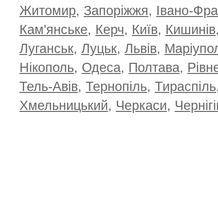
Житомир
,
Запоріжжя
,
Івано-Фра
Кам'янське
,
Керч
,
Київ
,
Кишинів
Луганськ
,
Луцьк
,
Львів
,
Маріупо
Нікополь
,
Одеса
,
Полтава
,
Рівн
Тель-Авів
,
Тернопіль
,
Тираспіль
Хмельницький
,
Черкаси
,
Чернігі