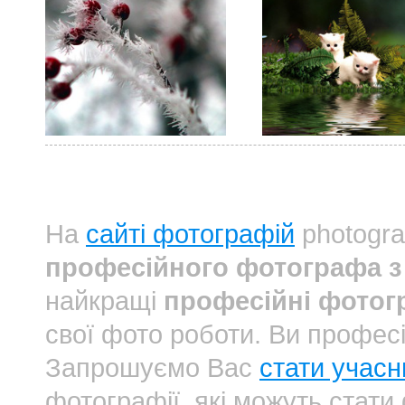
На
сайті фотографій
photogra
професійного фотографа з
найкращі
професійні фотог
свої фото роботи. Ви профес
Запрошуємо Вас
стати учасн
фотографії, які можуть стати