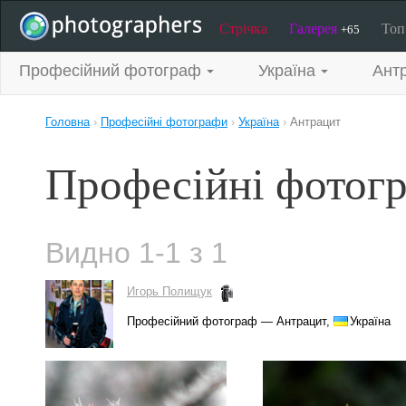
Стрічка
Галерея
То
+65
Професійний фотограф
Україна
Ант
Головна
›
Професійні фотографи
›
Україна
›
Антрацит
Професійні фотогр
Видно 1-1 з 1
Игорь Полищук
Професійний фотограф — Антрацит,
Україна