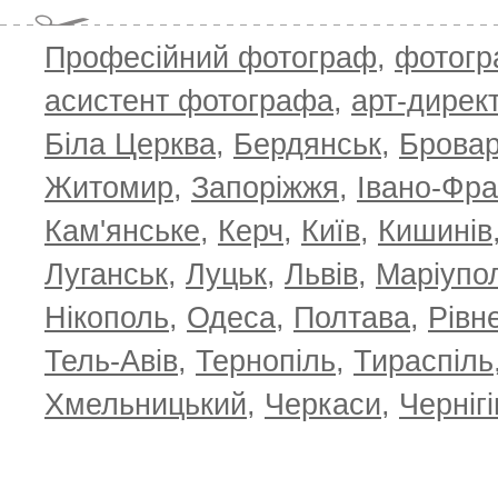
Професійний фотограф
,
фотог
асистент фотографа
,
арт-дирек
Біла Церква
,
Бердянськ
,
Брова
Житомир
,
Запоріжжя
,
Івано-Фра
Кам'янське
,
Керч
,
Київ
,
Кишинів
Луганськ
,
Луцьк
,
Львів
,
Маріупо
Нікополь
,
Одеса
,
Полтава
,
Рівн
Тель-Авів
,
Тернопіль
,
Тираспіль
Хмельницький
,
Черкаси
,
Чернігі