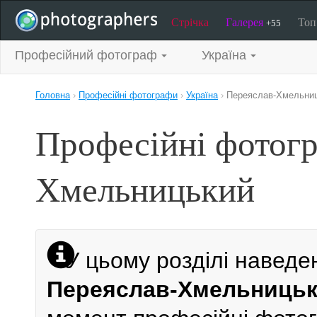
Стрічка
Галерея
То
+55
Професійний фотограф
Україна
Головна
›
Професійні фотографи
›
Україна
›
Переяслав-Хмельни
Професійні фотогр
Хмельницький
У цьому розділі наведе
Переяслав-Хмельницьк