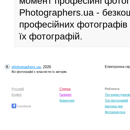
момент професійні фотог
Photographers.ua - безк
професійних фотографів 
їх фотографій.
photographers.ua
, 2026
Електронна ск
Всі фотографії є власністю їх авторів.
Русский
Стрічка
Рейтинги
English
Галерея
Топ користувачів
Коментарі
Топ фотографій
Facebook
Картина дня
Фотоконкурси