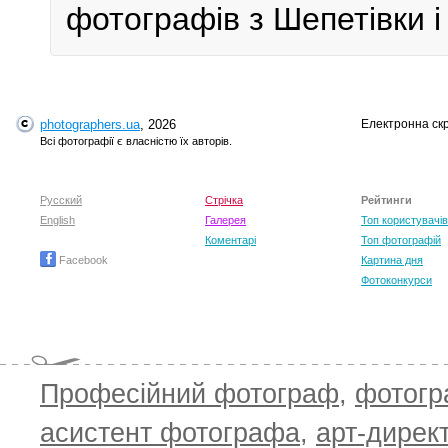
фотографів з Шепетівки і
photographers.ua
, 2026
Електронна ск
Всі фотографії є власністю їх авторів.
Русский
Стрічка
Рейтинги
English
Галерея
Топ користувачів
Коментарі
Топ фотографій
Facebook
Картина дня
Фотоконкурси
Професійний фотограф
,
фотог
асистент фотографа
,
арт-дирек