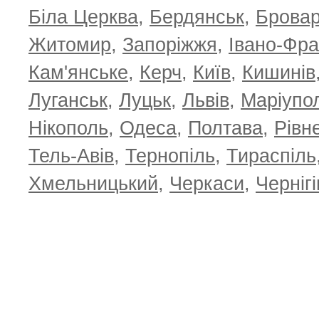
Біла Церква
,
Бердянськ
,
Брова
Житомир
,
Запоріжжя
,
Івано-Фра
Кам'янське
,
Керч
,
Київ
,
Кишинів
Луганськ
,
Луцьк
,
Львів
,
Маріупо
Нікополь
,
Одеса
,
Полтава
,
Рівн
Тель-Авів
,
Тернопіль
,
Тираспіль
Хмельницький
,
Черкаси
,
Чернігі