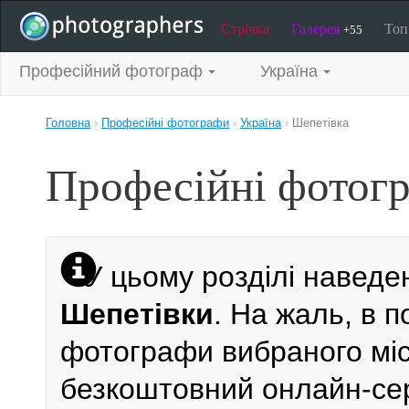
Стрічка
Галерея
То
+55
Професійний фотограф
Україна
Головна
›
Професійні фотографи
›
Україна
›
Шепетівка
Професійні фотогр
У цьому розділі наведе
Шепетівки
. На жаль, в 
фотографи вибраного міст
безкоштовний онлайн-се