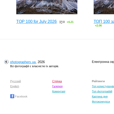
TOP 100 for July 2026
ТОП 100 з
0
+4.21
+2.06
photographers.ua
, 2026
Електронна ск
Всі фотографії є власністю їх авторів.
Русский
Стрічка
Рейтинги
English
Галерея
Топ користувачів
Коментарі
Топ фотографій
Facebook
Картина дня
Фотоконкурси