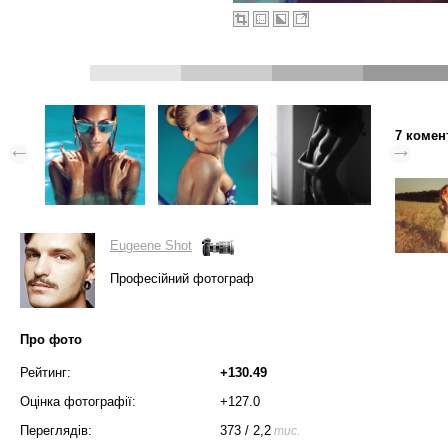
7 комен
Eugeene Shot
Професійний фотограф
Про фото
Рейтинг:
+130.49
Оцінка фотографії:
+127.0
Переглядів:
373
/
2,2
тис.