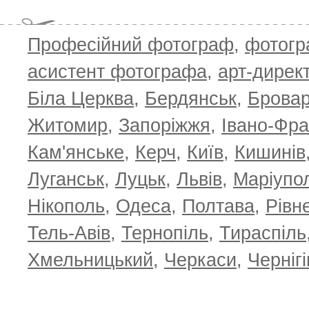
Професійний фотограф
,
фотог
асистент фотографа
,
арт-дирек
Біла Церква
,
Бердянськ
,
Брова
TOP 100 for May 2026
ТОП 100 з
0
+6.59
+4.30
Житомир
,
Запоріжжя
,
Івано-Фра
Кам'янське
,
Керч
,
Київ
,
Кишинів
Луганськ
,
Луцьк
,
Львів
,
Маріупо
Нікополь
,
Одеса
,
Полтава
,
Рівн
Тель-Авів
,
Тернопіль
,
Тираспіль
Хмельницький
,
Черкаси
,
Чернігі