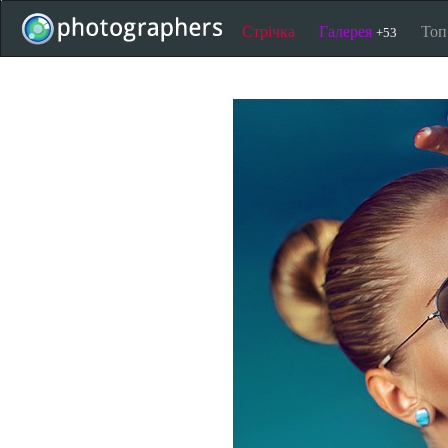
Стрічка
Галерея
То
+53