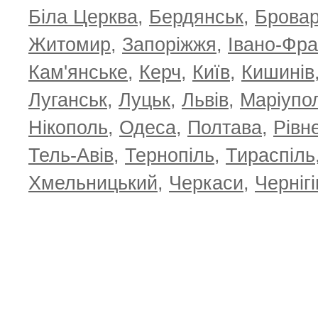
Біла Церква
,
Бердянськ
,
Брова
Житомир
,
Запоріжжя
,
Івано-Фра
Кам'янське
,
Керч
,
Київ
,
Кишинів
Луганськ
,
Луцьк
,
Львів
,
Маріупо
Нікополь
,
Одеса
,
Полтава
,
Рівн
Тель-Авів
,
Тернопіль
,
Тираспіль
Хмельницький
,
Черкаси
,
Чернігі