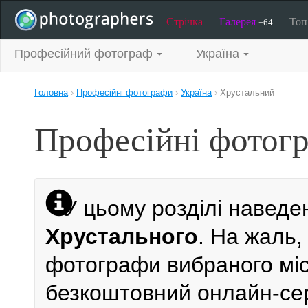
Стрічка
Галерея
То
+64
Професійний фотограф
Україна
Головна
›
Професійні фотографи
›
Україна
›
Хрустальний
Професійні фотогр
У цьому розділі наведе
Хрустального
. На жаль,
фотографи вибраного міст
безкоштовний онлайн-се