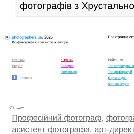
фотографів з Хрустальног
photographers.ua
, 2026
Електронна ск
Всі фотографії є власністю їх авторів.
Русский
Стрічка
Рейтинги
English
Галерея
Топ користувачів
Коментарі
Топ фотографій
Facebook
Картина дня
Фотоконкурси
Професійний фотограф
,
фотог
асистент фотографа
,
арт-дирек