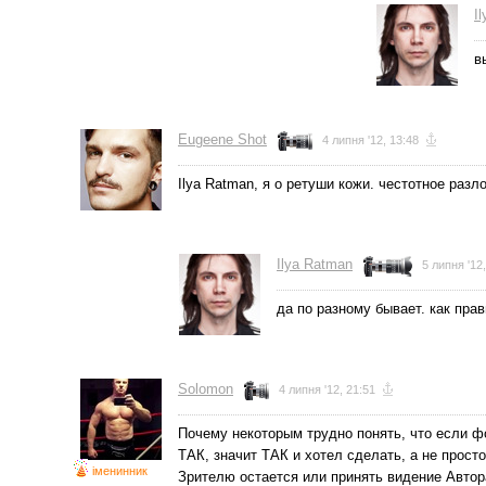
I
в
Eugeene Shot
4 липня '12, 13:48
Ilya Ratman, я о ретуши кожи. честотное разл
Ilya Ratman
5 липня '12,
да по разному бывает. как пра
Solomon
4 липня '12, 21:51
Почему некоторым трудно понять, что если ф
ТАК, значит ТАК и хотел сделать, а не про
іменинник
Зрителю остается или принять видение Автора,