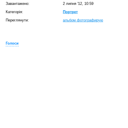
Завантажено:
2 липня '12, 10:59
Категорія:
Портрет
Переглянути:
альбом фотографирую
Голоси