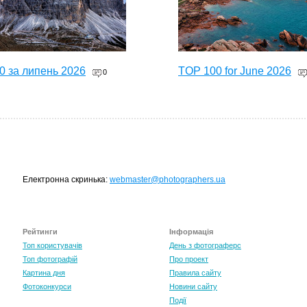
0 за липень 2026
TOP 100 for June 2026
0
Електронна скринька:
webmaster@photographers.ua
Рейтинги
Інформація
0 за травень 2026
Топ користувачів
День з фотограферс
0
Топ фотографій
Про проект
Картина дня
Правила сайту
Фотоконкурси
Новини сайту
Події