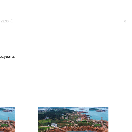
 22:36
0
осувати.