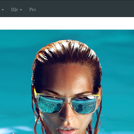
п
Ще
Pro