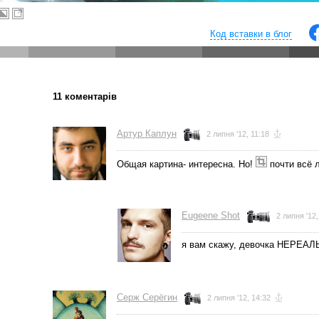
Код вставки в блог
11 коментарів
← Остання
фотографія
Артур Каплун
2 липня '12, 11:18
Общая картина- интересна. Но!
почти всё л
Eugeene Shot
2 липня '12,
я вам скажу, девочка НЕРЕАЛ
Серж Серёгин
2 липня '12, 14:32