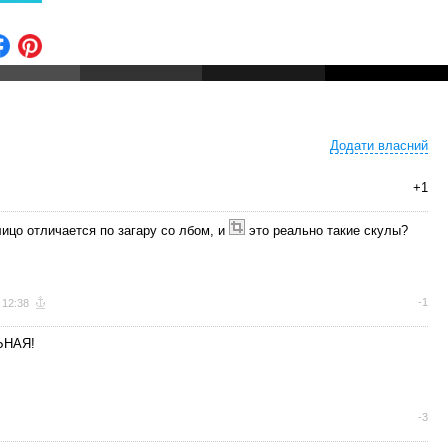
Додати власний
+1
ицо отличается по загару со лбом, и
это реально такие скулы?
-1
 12:38
ЬНАЯ!
-3