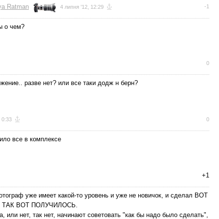
lya Ratman
-1
4 липня '12, 12:29
ы о чем?
0
ожение.. разве нет? или все таки додж н берн?
 0:33
0
вило все в комплексе
+1
отограф уже имеет какой-то уровень и уже не новичок, и сделал ВОТ
сто ТАК ВОТ ПОЛУЧИЛОСЬ.
 или нет, так нет, начинают советовать "как бы надо было сделать",