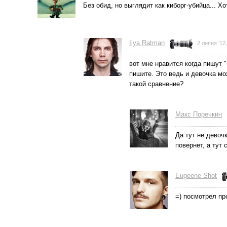
Без обид, но выглядит как киборг-убийца... Хо
Ilya Ratman
2 липня '12
вот мне нравится когда пишут 
пишите. Это ведь и девочка мо
такой сравнение?
Макс Поречкин
Да тут не девоч
повернет, а тут 
Eugeene Shot
=) посмотрел пр