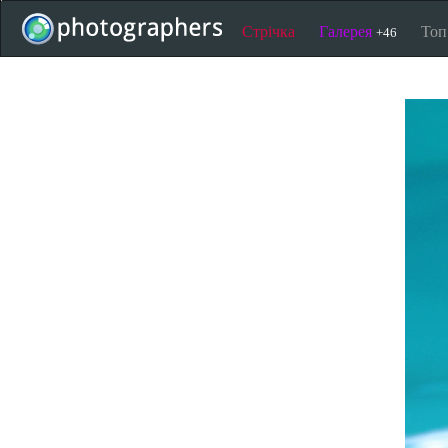
Стрічка
Галерея
То
+46