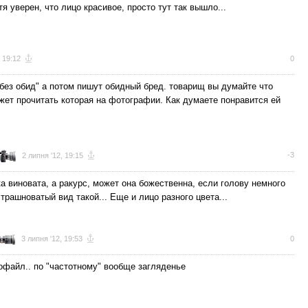
тя уверен, что лицо красивое, просто тут так вышло...
, 19:12
0
"без обид" а потом пишут обидный бред. товарищ вы думайте что
жет прочитать которая на фотографии. Как думаете понравится ей
-3
2 липня '12, 19:15
ка виновата, а ракурс, может она божественна, если голову немного
страшноватый вид такой... Еще и лицо разного цвета...
3 липня '12, 19:53
0
офайл.. по "частотному" вообще загляденье