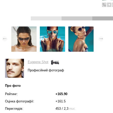
Eugeene Shot
Професійний фотограф
Про фото
Рейтинг:
+165.90
Оцінка фотографії:
+161.5
Переглядів:
453
/
2,3
тис.