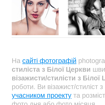
На
сайті фотографій
photogra
стиліста з Білої Церкви
швид
візажисти/стилісти з Білої
роботи. Ви візажист/стиліст
учасником проекту
та розміст
фото дня або фото місяця.