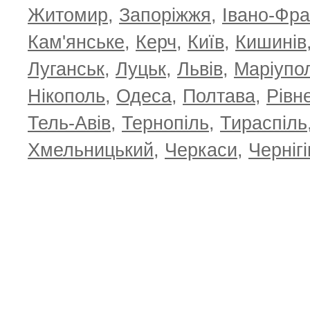
Житомир
,
Запоріжжя
,
Івано-Фра
Кам'янське
,
Керч
,
Київ
,
Кишинів
Луганськ
,
Луцьк
,
Львів
,
Маріупо
Нікополь
,
Одеса
,
Полтава
,
Рівн
Тель-Авів
,
Тернопіль
,
Тираспіль
Хмельницький
,
Черкаси
,
Чернігі