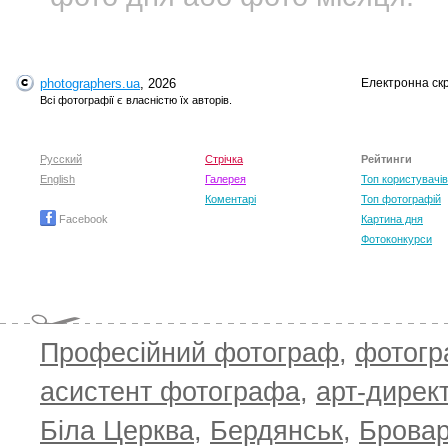
photographers.ua
, 2026
Електронна ск
Всі фотографії є власністю їх авторів.
Русский
Стрічка
Рейтинги
English
Галерея
Топ користувачів
Коментарі
Топ фотографій
Facebook
Картина дня
Фотоконкурси
Професійний фотограф
,
фотог
асистент фотографа
,
арт-дирек
Біла Церква
,
Бердянськ
,
Брова