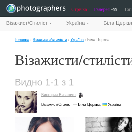
Стрічка
Галерея
То
+55
Візажист/Стиліст
Україна
Біла Церкв
Головна
›
Візажисти/стилісти
›
Україна
›
Біла Церква
Візажисти/стилісти
Видно 1-1 з 1
Виктория Визажист
Візажист/Стиліст — Біла Церква,
Україна