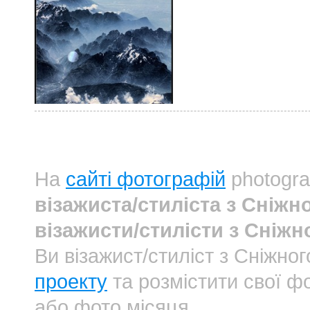
На
сайті фотографій
photogra
візажиста/стиліста з Сніжн
візажисти/стилісти з Сніжн
Ви візажист/стиліст з Сніжн
проекту
та розмістити свої фо
або фото місяця.