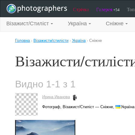
Стрічка
Галерея
То
+54
Візажист/Стиліст
Україна
Сніжне
Головна
›
Візажисти/стилісти
›
Україна
›
Сніжне
Візажисти/стиліст
Видно 1-1 з 1
Ирина Иванова
Фотограф, Візажист/Стиліст — Сніжне,
Україна