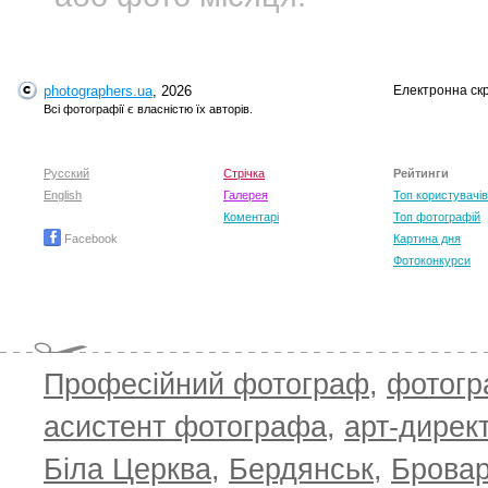
photographers.ua
, 2026
Електронна ск
Всі фотографії є власністю їх авторів.
Русский
Стрічка
Рейтинги
English
Галерея
Топ користувачів
Коментарі
Топ фотографій
Facebook
Картина дня
Фотоконкурси
Професійний фотограф
,
фотог
асистент фотографа
,
арт-дирек
Біла Церква
,
Бердянськ
,
Брова