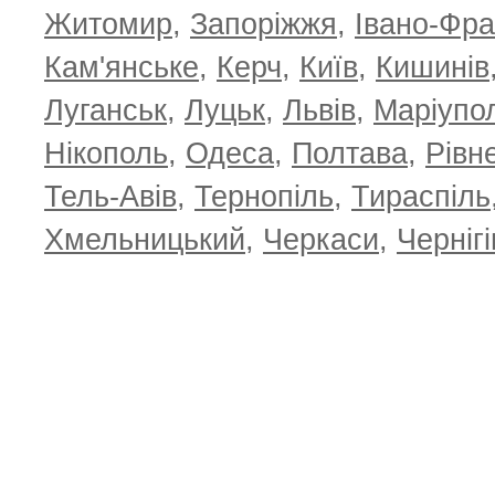
Житомир
,
Запоріжжя
,
Івано-Фра
Кам'янське
,
Керч
,
Київ
,
Кишинів
Луганськ
,
Луцьк
,
Львів
,
Маріупо
Нікополь
,
Одеса
,
Полтава
,
Рівн
Тель-Авів
,
Тернопіль
,
Тираспіль
Хмельницький
,
Черкаси
,
Чернігі