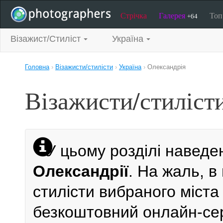
Стрічка
Галерея
То
+64
Візажист/Стиліст
Україна
Головна
›
Візажисти/стилісти
›
Україна
›
Олександрія
Візажисти/стиліст
У цьому розділі наведе
Олександрії
. На жаль, в
стилісти вибраного міста 
безкоштовний онлайн-серв