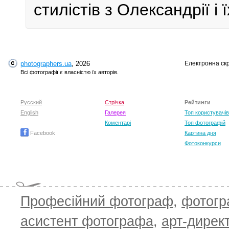
стилістів з Олександрії і 
photographers.ua
, 2026
Електронна ск
Всі фотографії є власністю їх авторів.
Русский
Стрічка
Рейтинги
English
Галерея
Топ користувачів
Коментарі
Топ фотографій
Facebook
Картина дня
Фотоконкурси
Професійний фотограф
,
фотог
асистент фотографа
,
арт-дирек