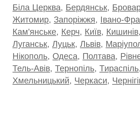
Біла Церква
,
Бердянськ
,
Брова
Житомир
,
Запоріжжя
,
Івано-Фра
Кам'янське
,
Керч
,
Київ
,
Кишинів
Луганськ
,
Луцьк
,
Львів
,
Маріупо
Нікополь
,
Одеса
,
Полтава
,
Рівн
Тель-Авів
,
Тернопіль
,
Тираспіль
Хмельницький
,
Черкаси
,
Чернігі