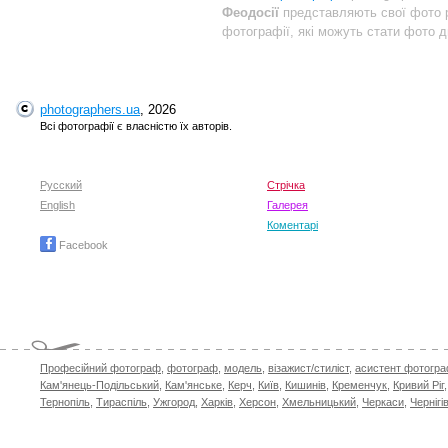
Феодосії
представляють свої фото р
фотографії, які можуть стати фото д
photographers.ua
, 2026
Всі фотографії є власністю їх авторів.
Русский
Стрічка
English
Галерея
Коментарі
Facebook
Професійний фотограф
,
фотограф
,
модель
,
візажист/стиліст
,
асистент фотогр
Кам'янець-Подільський
,
Кам'янське
,
Керч
,
Київ
,
Кишинів
,
Кременчук
,
Кривий Ріг
Тернопіль
,
Тираспіль
,
Ужгород
,
Харків
,
Херсон
,
Хмельницький
,
Черкаси
,
Чернігі