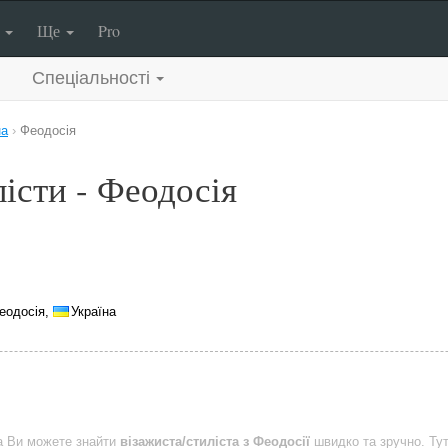
п
Ще
Pro
Спеціальності
на
›
Феодосія
істи - Феодосія
еодосія,
Україна
a Ви можете знайти
візажиста/стиліста з Феодосії
швидко та зручно. Ту