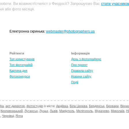
оботи. Ви візажист/стиліст з Феодосії? Запрошуємо Вас
стати учаснико
ня або фото місяця.
Електронна скринька:
webmaster@photographers.ua
Рейтинги
Інформація
Топ користувачів
День з фотограферс
Топ фотографій
Про проект
Картина дня
Правила сайту
Фотоконкурси
Новини сайту
Події
афа
,
арт-директор
,
фотостудія
із міста:
Авдіївка
,
Біла Церква
,
Бердянськ
,
Бровари
,
Вінни
,
Кропивницький
,
Луганськ
,
Луцьк
,
Львів
,
Маріуполь
,
Мелітополь
,
Мукачево
,
Миколаїв
,
Н
в
,
Чернівці
,
Ялта