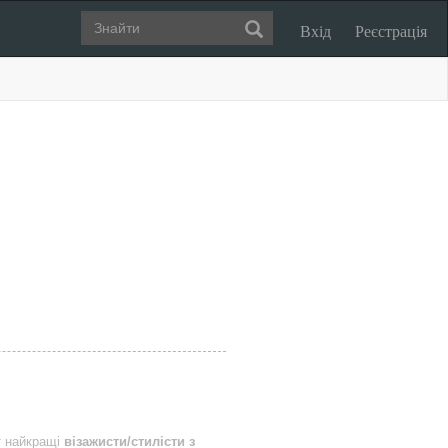
Вхід
Реєстрація
т найкращі
візажисти/стилісти з