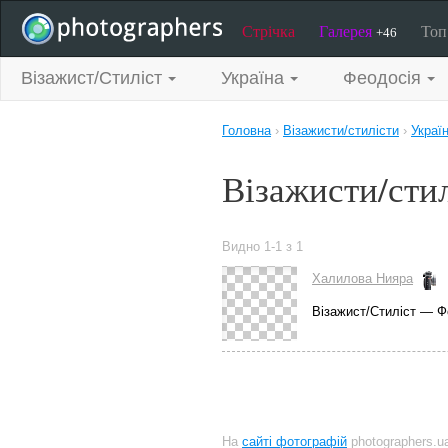
Стрічка
Галерея
То
+46
Візажист/Стиліст
Україна
Феодосія
Головна
›
Візажисти/стилісти
›
Украї
Візажисти/стил
Видно 1-1 з 1
Халилова Нияра
Візажист/Стиліст — Ф
На
сайті фотографій
photographers.u