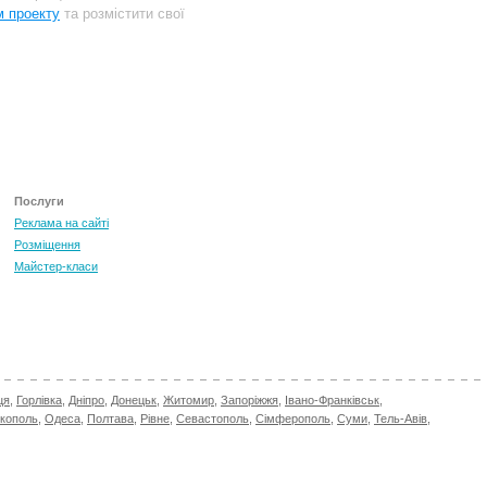
м проекту
та розмістити свої
Послуги
Реклама на сайті
Розміщення
Майстер-класи
ця
,
Горлівка
,
Дніпро
,
Донецьк
,
Житомир
,
Запоріжжя
,
Івано-Франківськ
,
ікополь
,
Одеса
,
Полтава
,
Рівне
,
Севастополь
,
Сімферополь
,
Суми
,
Тель-Авів
,