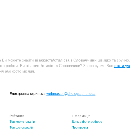
a Ви можете знайти
візажиста/стиліста з Словаччини
швидко та зручно.
то роботи. Ви візажист/стиліст з Словаччини? Запрошуємо Вас
стати уч
ня або фото місяця.
Електронна скринька:
webmaster@photographers.ua
Рейтинги
Інформація
Топ користувачів
День з фотограферс
Топ фотографій
Про проект