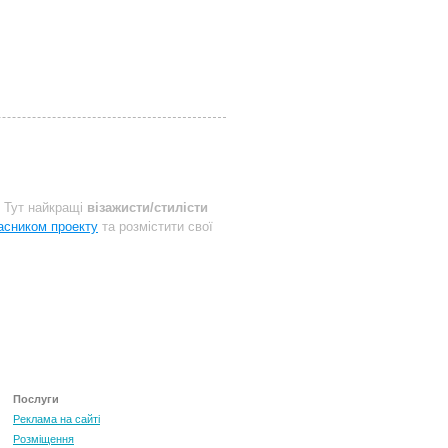
 Тут найкращі
візажисти/стилісти
асником проекту
та розмістити свої
Послуги
Реклама на сайті
Розміщення