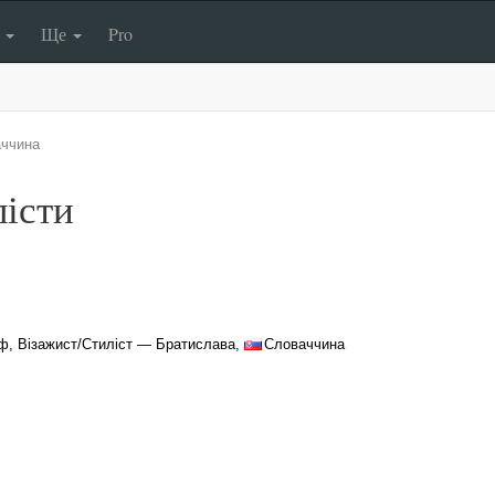
п
Ще
Pro
ччина
лісти
ф, Візажист/Стиліст — Братислава,
Словаччина