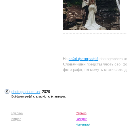
На
сайті фотографій
photographers.u
Словаччини
представляють свої фо
фотографії, які можуть стати фото д
photographers.ua
, 2026
Всі фотографії є власністю їх авторів.
Русский
Стрічка
English
Галерея
Коментарі