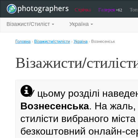
Стрічка
Галерея
То
+62
Візажист/Стиліст
Україна
Головна
›
Візажисти/стилісти
›
Україна
›
Вознесенськ
Візажисти/стиліст
У цьому розділі наведе
Вознесенська
. На жаль,
стилісти вибраного міста 
безкоштовний онлайн-серв