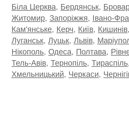
Біла Церква
,
Бердянськ
,
Брова
Житомир
,
Запоріжжя
,
Івано-Фра
Кам'янське
,
Керч
,
Київ
,
Кишинів
Луганськ
,
Луцьк
,
Львів
,
Маріупо
Нікополь
,
Одеса
,
Полтава
,
Рівн
Тель-Авів
,
Тернопіль
,
Тираспіль
Хмельницький
,
Черкаси
,
Чернігі