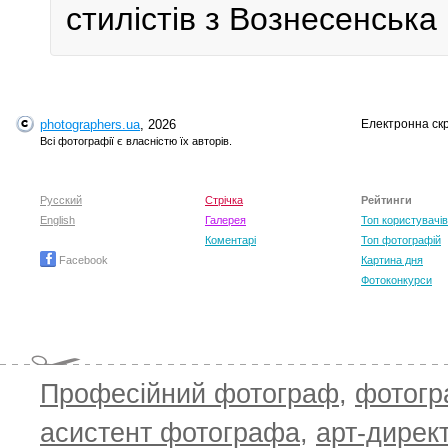
стилістів з Вознесенська 
photographers.ua
, 2026
Електронна ск
Всі фотографії є власністю їх авторів.
Русский
Стрічка
Рейтинги
English
Галерея
Топ користувачів
Коментарі
Топ фотографій
Facebook
Картина дня
Фотоконкурси
Професійний фотограф
,
фотог
асистент фотографа
,
арт-дирек