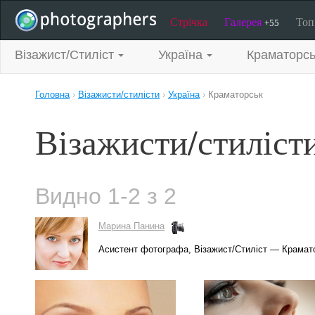
Стрічка
Галерея
То
+55
Візажист/Стиліст
Україна
Краматорсь
Головна
›
Візажисти/стилісти
›
Україна
›
Краматорськ
Візажисти/стиліст
Видно 1-2 з 2
Марина Панина
Асистент фотографа, Візажист/Стиліст — Крамат