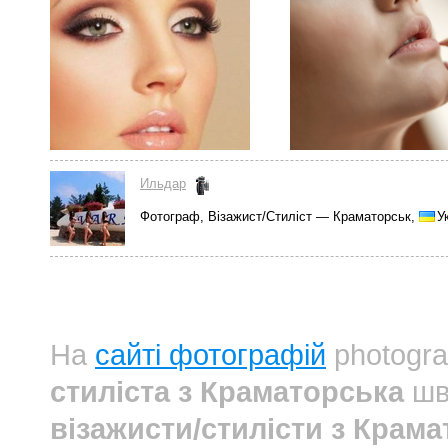
Ильдар
Фотограф, Візажист/Стиліст — Краматорськ,
У
На
сайті фотографій
photogra
стиліста з Краматорська
шви
візажисти/стилісти з Крам