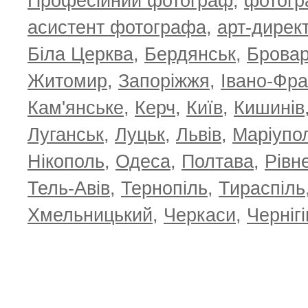
Професійний фотограф
,
фотог
асистент фотографа
,
арт-дирек
Біла Церква
,
Бердянськ
,
Брова
Житомир
,
Запоріжжя
,
Івано-Фра
Кам'янське
,
Керч
,
Київ
,
Кишинів
Луганськ
,
Луцьк
,
Львів
,
Маріупо
Нікополь
,
Одеса
,
Полтава
,
Рівн
Тель-Авів
,
Тернопіль
,
Тираспіль
Хмельницький
,
Черкаси
,
Чернігі