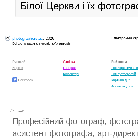
Білої Церкви і їх фотогра
photographers.ua
, 2026
Електронна ск
Всі фотографії є власністю їх авторів.
Русский
Стрічка
Рейтинги
English
Галерея
Топ користувачів
Коментарі
Топ фотографій
Facebook
Картина дня
Фотоконкурси
Професійний фотограф
,
фотог
асистент фотографа
,
арт-дирек