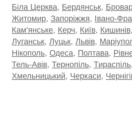
Біла Церква
,
Бердянськ
,
Брова
Житомир
,
Запоріжжя
,
Івано-Фра
Кам'янське
,
Керч
,
Київ
,
Кишинів
Луганськ
,
Луцьк
,
Львів
,
Маріупо
Нікополь
,
Одеса
,
Полтава
,
Рівн
Тель-Авів
,
Тернопіль
,
Тираспіль
Хмельницький
,
Черкаси
,
Чернігі