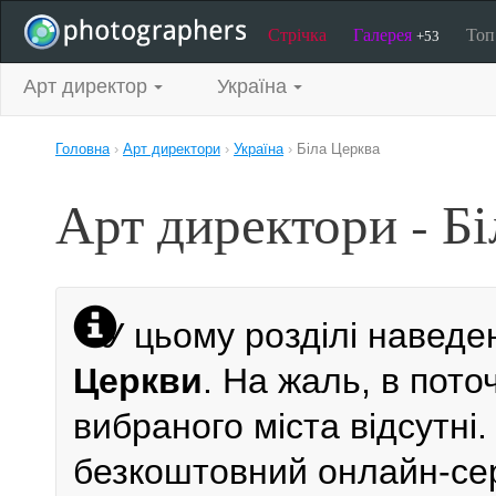
Стрічка
Галерея
То
+53
Арт директор
Україна
Головна
›
Арт директори
›
Україна
›
Біла Церква
Арт директори - Б
У цьому розділі наведе
Церкви
. На жаль, в пот
вибраного міста відсутні.
безкоштовний онлайн-сер