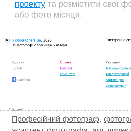
проекту
та розмістити свої фо
або фото місяця.
photographers.ua
, 2026
Електронна ск
Всі фотографії є власністю їх авторів.
Русский
Стрічка
Рейтинги
English
Галерея
Топ користувачів
Коментарі
Топ фотографій
Facebook
Картина дня
Фотоконкурси
Професійний фотограф
,
фотог
асистент фотографа
,
арт-дирек