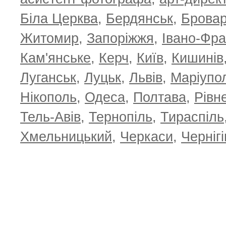
Біла Церква
,
Бердянськ
,
Брова
Житомир
,
Запоріжжя
,
Івано-Фра
Кам'янське
,
Керч
,
Київ
,
Кишинів
Луганськ
,
Луцьк
,
Львів
,
Маріупо
Нікополь
,
Одеса
,
Полтава
,
Рівн
Тель-Авів
,
Тернопіль
,
Тираспіль
Хмельницький
,
Черкаси
,
Чернігі