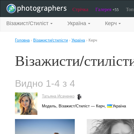
Стрічка
Галерея
То
+55
Візажист/Стиліст
Україна
Керч
Головна
›
Візажисти/стилісти
›
Україна
›
Керч
Візажисти/стилісти
Видно 1-4 з 4
Татьяна Исаченко
Модель, Візажист/Стиліст — Керч,
Україна