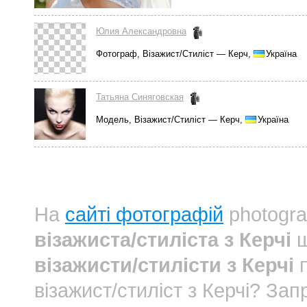
Юлия Александровна
Фотограф, Візажист/Стиліст — Керч,
Україна
Татьяна Синяговская
Модель, Візажист/Стиліст — Керч,
Україна
На
сайті фотографій
photogra
візажиста/стиліста з Керчі
ш
візажисти/стилісти з Керчі
п
візажист/стиліст з Керчі? З