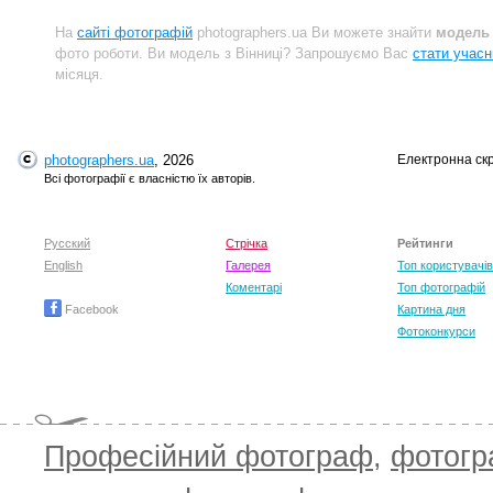
На
сайті фотографій
photographers.ua Ви можете знайти
модель 
фото роботи. Ви модель з Вінниці? Запрошуємо Вас
стати учасн
місяця.
photographers.ua
, 2026
Електронна ск
Всі фотографії є власністю їх авторів.
Русский
Стрічка
Рейтинги
English
Галерея
Топ користувачів
Коментарі
Топ фотографій
Facebook
Картина дня
Фотоконкурси
Професійний фотограф
,
фотог