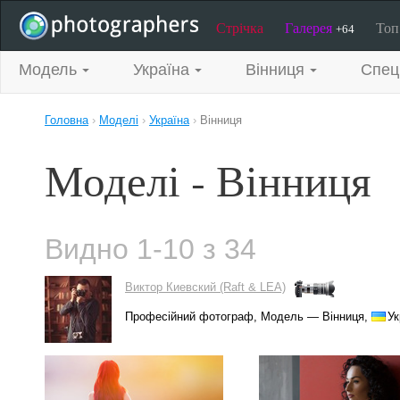
Стрічка
Галерея
То
+64
Модель
Україна
Вінниця
Спец
Головна
›
Моделі
›
Україна
›
Вінниця
Моделі - Вінниця
Видно 1-10 з 34
Виктор Киевский (Raft & LEA)
Професійний фотограф, Модель — Вінниця,
Ук