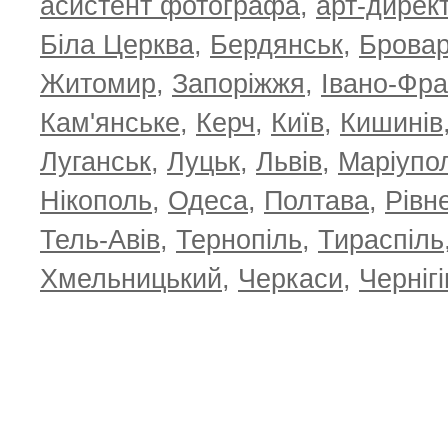
асистент фотографа
,
арт-дирек
Біла Церква
,
Бердянськ
,
Брова
Житомир
,
Запоріжжя
,
Івано-Фра
Кам'янське
,
Керч
,
Київ
,
Кишинів
Луганськ
,
Луцьк
,
Львів
,
Маріупо
Нікополь
,
Одеса
,
Полтава
,
Рівн
Тель-Авів
,
Тернопіль
,
Тираспіль
Хмельницький
,
Черкаси
,
Чернігі