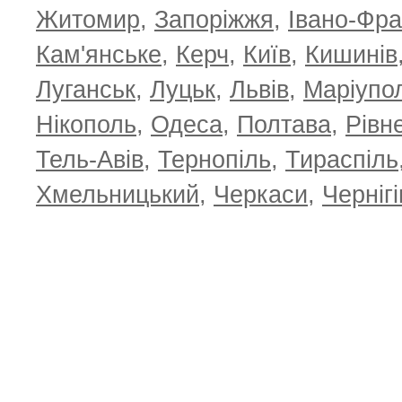
Житомир
,
Запоріжжя
,
Івано-Фра
Кам'янське
,
Керч
,
Київ
,
Кишинів
Луганськ
,
Луцьк
,
Львів
,
Маріупо
Нікополь
,
Одеса
,
Полтава
,
Рівн
Тель-Авів
,
Тернопіль
,
Тираспіль
Хмельницький
,
Черкаси
,
Чернігі