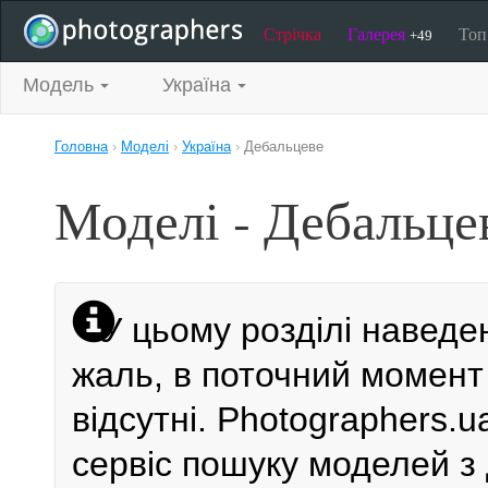
Стрічка
Галерея
То
+49
Модель
Україна
Головна
›
Моделі
›
Україна
›
Дебальцеве
Моделі - Дебальце
У цьому розділі наведе
жаль, в поточний момент
відсутні. Photographers.
сервіс пошуку моделей з 