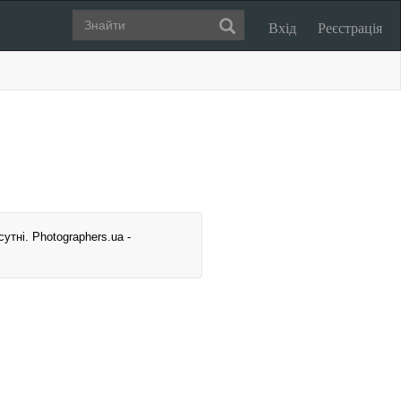
Вхід
Реєстрація
утні. Photographers.ua -