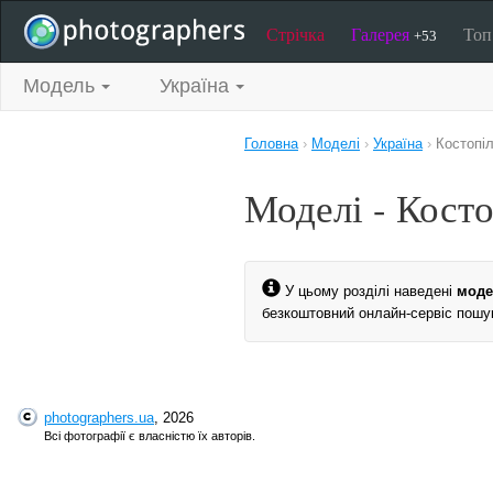
Стрічка
Галерея
То
+53
Модель
Україна
Головна
›
Моделі
›
Україна
›
Костопі
Моделі - Косто
У цьому розділі наведені
моде
безкоштовний онлайн-сервіс пошук
photographers.ua
, 2026
Всі фотографії є власністю їх авторів.