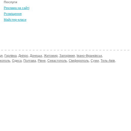
Послуги
Реклама на сайті
Розміщення
Майстер-класи
ця
,
Горлівка
,
Дніпро
,
Донецьк
,
Житомир
,
Запоріжжя
,
Івано-Франківськ
,
ікополь
,
Одеса
,
Полтава
,
Рівне
,
Севастополь
,
Сімферополь
,
Суми
,
Тель-Авів
,