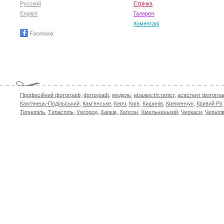
Русский
Стрічка
English
Галерея
Коментарі
Facebook
Професійний фотограф
,
фотограф
,
модель
,
візажист/стиліст
,
асистент фотогр
Кам'янець-Подільський
,
Кам'янське
,
Керч
,
Київ
,
Кишинів
,
Кременчук
,
Кривий Ріг
Тернопіль
,
Тираспіль
,
Ужгород
,
Харків
,
Херсон
,
Хмельницький
,
Черкаси
,
Чернігі