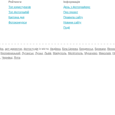
Рейтинги
Інформація
Топ користувачів
День з фотограферс
Топ фотографій
Про проект
Картина дня
Правила сайту
Фотоконкурси
Новини сайту
Події
афа
,
арт-директор
,
фотостудія
із міста:
Авдіївка
,
Біла Церква
,
Бердянськ
,
Бровари
,
Вінни
,
Кропивницький
,
Луганськ
,
Луцьк
,
Львів
,
Маріуполь
,
Мелітополь
,
Мукачево
,
Миколаїв
,
Н
в
,
Чернівці
,
Ялта