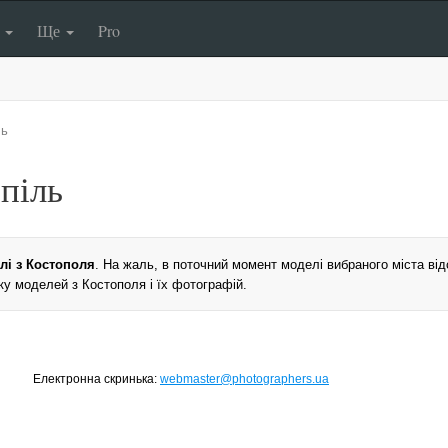
п
Ще
Pro
ль
піль
лі з Костополя
. На жаль, в поточний момент моделі вибраного міста відс
у моделей з Костополя і їх фотографій.
Електронна скринька:
webmaster@photographers.ua