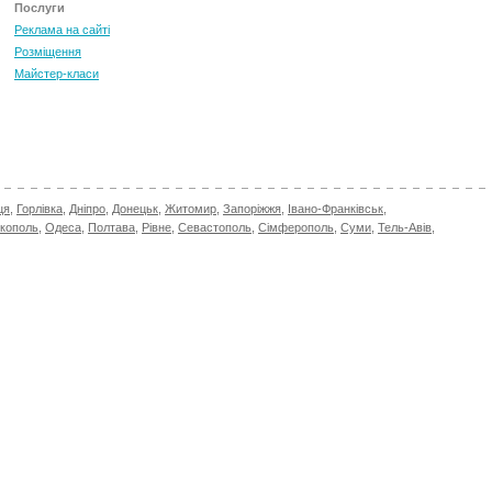
Послуги
Реклама на сайті
Розміщення
Майстер-класи
ця
,
Горлівка
,
Дніпро
,
Донецьк
,
Житомир
,
Запоріжжя
,
Івано-Франківськ
,
ікополь
,
Одеса
,
Полтава
,
Рівне
,
Севастополь
,
Сімферополь
,
Суми
,
Тель-Авів
,