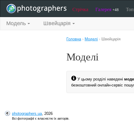
Стрічка
Галерея
То
+48
Модель
Швейцарія
Головна
›
Моделі
›
Швейцарія
Моделі
У цьому розділі наведені
моде
безкоштовний онлайн-сервіс пошук
photographers.ua
, 2026
Всі фотографії є власністю їх авторів.