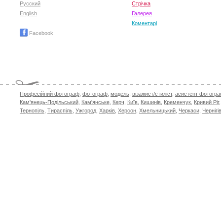
Русский
Стрічка
English
Галерея
Коментарі
Facebook
Професійний фотограф
,
фотограф
,
модель
,
візажист/стиліст
,
асистент фотогр
Кам'янець-Подільський
,
Кам'янське
,
Керч
,
Київ
,
Кишинів
,
Кременчук
,
Кривий Ріг
Тернопіль
,
Тираспіль
,
Ужгород
,
Харків
,
Херсон
,
Хмельницький
,
Черкаси
,
Чернігі