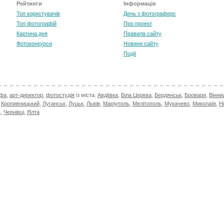
Рейтинги
Інформація
Топ користувачів
День з фотограферс
Топ фотографій
Про проект
Картина дня
Правила сайту
Фотоконкурси
Новини сайту
Події
афа
,
арт-директор
,
фотостудія
із міста:
Авдіївка
,
Біла Церква
,
Бердянськ
,
Бровари
,
Вінни
,
Кропивницький
,
Луганськ
,
Луцьк
,
Львів
,
Маріуполь
,
Мелітополь
,
Мукачево
,
Миколаїв
,
Н
в
,
Чернівці
,
Ялта