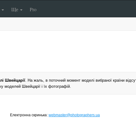
п
Ще
Pro
лі Швейцарії
. На жаль, в поточний момент моделі вибраної країни відсут
у моделей Швейцарії і їх фотографій.
Електронна скринька:
webmaster@photographers.ua