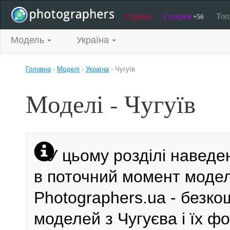
Стрічка
Галерея
То
+56
Модель
Україна
Головна
›
Моделі
›
Україна
›
Чугуїв
Моделі - Чугуїв
У цьому розділі наведе
в поточний момент моделі
Photographers.ua - безк
моделей з Чугуєва і їх ф