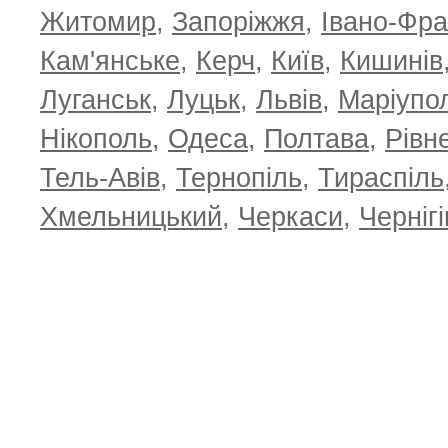
Житомир
,
Запоріжжя
,
Івано-Фра
Кам'янське
,
Керч
,
Київ
,
Кишинів
Луганськ
,
Луцьк
,
Львів
,
Маріупо
Нікополь
,
Одеса
,
Полтава
,
Рівн
Тель-Авів
,
Тернопіль
,
Тираспіль
Хмельницький
,
Черкаси
,
Чернігі