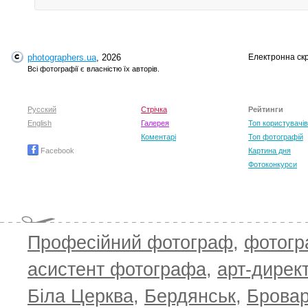
photographers.ua
, 2026
Електронна ск
Всі фотографії є власністю їх авторів.
Русский
Стрічка
Рейтинги
English
Галерея
Топ користувачів
Коментарі
Топ фотографій
Facebook
Картина дня
Фотоконкурси
Професійний фотограф
,
фотог
асистент фотографа
,
арт-дирек
Біла Церква
,
Бердянськ
,
Брова