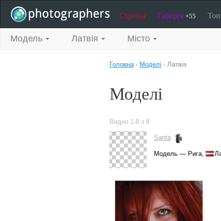
Стрічка
Галерея
То
+55
Модель
Латвія
Місто
Головна
›
Моделі
›
Латвія
Моделі
Видно 1-8 з 8
Santa
Модель — Рига,
Ла