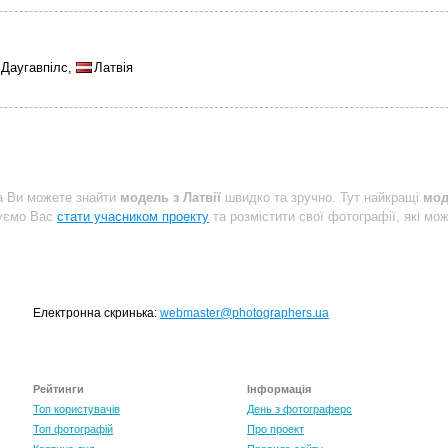
Даугавпілс,
Латвія
a Ви можете знайти
модель з Латвії
швидко та зручно. Тут найкращі
мод
шуємо Вас
стати учасником проекту
та розмістити свої фотографії, які мо
Електронна скринька:
webmaster@photographers.ua
Рейтинги
Інформація
Топ користувачів
День з фотограферс
Топ фотографій
Про проект