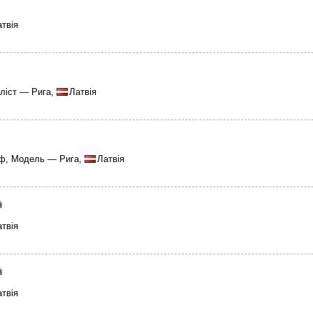
твія
ліст — Рига,
Латвія
ф, Модель — Рига,
Латвія
твія
твія