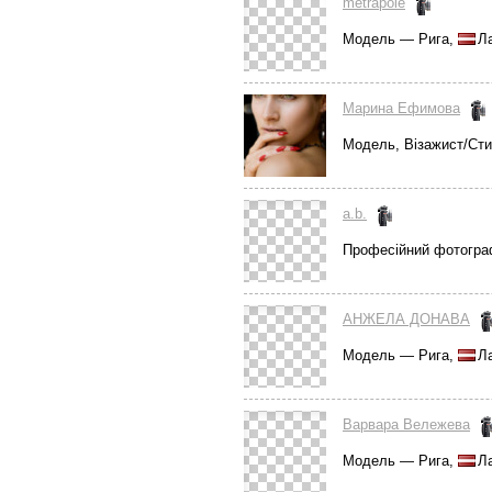
metrapole
Модель — Рига,
Ла
Марина Ефимова
Модель, Візажист/Сти
a.b.
Професійний фотогра
АНЖЕЛА ДОНАВА
Модель — Рига,
Ла
Варвара Вележева
Модель — Рига,
Ла