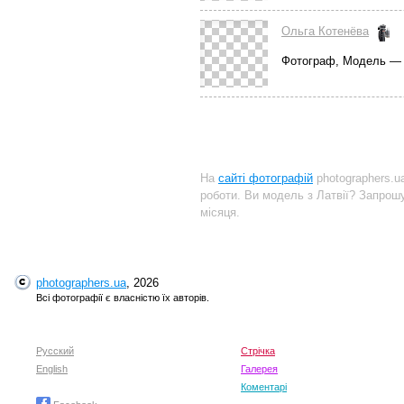
Ольга Котенёва
Фотограф, Модель — 
На
сайті фотографій
photographers.u
роботи. Ви модель з Латвії? Запро
місяця.
photographers.ua
, 2026
Всі фотографії є власністю їх авторів.
Русский
Стрічка
English
Галерея
Коментарі