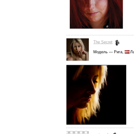
The Secret
Модель — Рига,
Ла