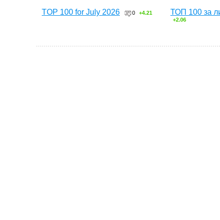
TOP 100 for July 2026
ТОП 100 за л
0
+4.21
+2.06