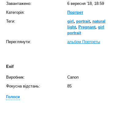
Завантажено:
6 вересня '18, 18:59
Категорія:
Портрет
Теги:
girl
,
portrait
,
natural
light
,
Pregnant
,
girl
portrait
Переглянути:
альбом Портреты
Exif
Виробник:
Canon
Фокусна відстань:
85
Голоси