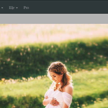
п
Ще
Pro