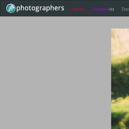
Стрічка
Галерея
То
+51