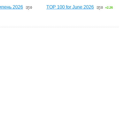
ипень 2026
TOP 100 for June 2026
0
0
+2.26
ТОП 100 за червень 2026
0
+3.16