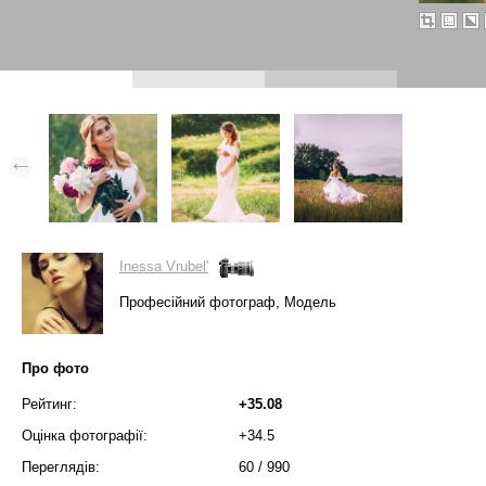
Inessa Vrubel'
Професійний фотограф, Модель
Про фото
Рейтинг:
+35.08
Оцінка фотографії:
+34.5
Переглядів:
60
/
990