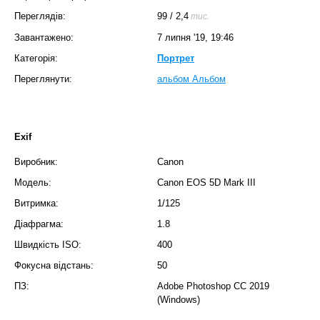
Переглядів:
99
/
2,4
тис.
Завантажено:
7 липня '19, 19:46
Категорія:
Портрет
Переглянути:
альбом Альбом
Exif
Виробник:
Canon
Модель:
Canon EOS 5D Mark III
Витримка:
1/125
Діафрагма:
1.8
Швидкість ISO:
400
Фокусна відстань:
50
ПЗ:
Adobe Photoshop CC 2019
(Windows)