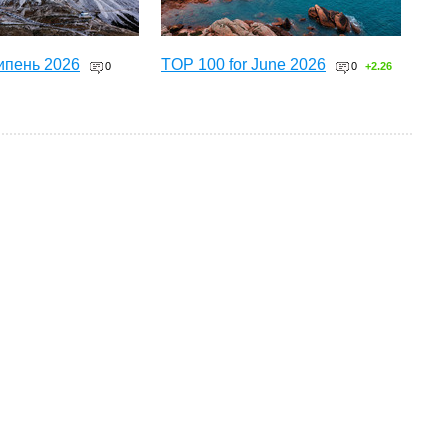
ипень 2026
TOP 100 for June 2026
0
0
+2.26
ТОП 100 за червень 2026
0
+3.16