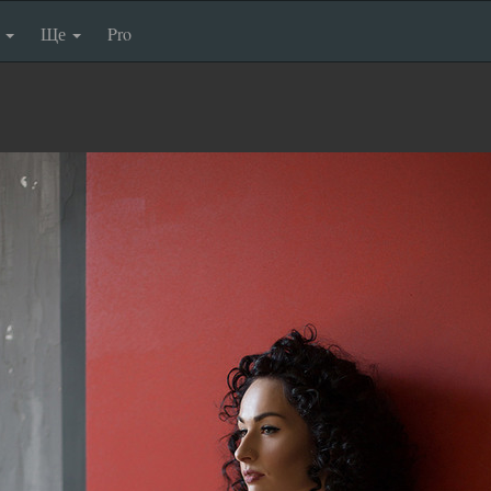
п
Ще
Pro