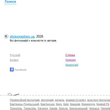
Голоси
photographers.ua
, 2026
Всі фотографії є власністю їх авторів.
Русский
Стрічка
English
Галерея
Коментарі
Facebook
Професійний фотограф
,
фотограф
,
модель
,
візажист/стиліст
,
асистент фотогр
Кам'янець-Подільський
,
Кам'янське
,
Керч
,
Київ
,
Кишинів
,
Кременчук
,
Кривий Ріг
Тернопіль
,
Тираспіль
,
Ужгород
,
Харків
,
Херсон
,
Хмельницький
,
Черкаси
,
Чернігі