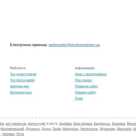
TOP 100 for May 2026
0
+6.59
Електронна скринька:
webmaster@photographers.ua
Рейтинги
Інформація
Топ користувачів
День з фотограферс
Топ фотографій
Про проект
Картина дня
Правила сайту
Фотоконкурси
Новини сайту
Події
афа
,
арт-директор
,
фотостудія
із міста:
Авдіївка
,
Біла Церква
,
Бердянськ
,
Бровари
,
Вінни
,
Кропивницький
,
Луганськ
,
Луцьк
,
Львів
,
Маріуполь
,
Мелітополь
,
Мукачево
,
Миколаїв
,
Н
в
,
Чернівці
,
Ялта