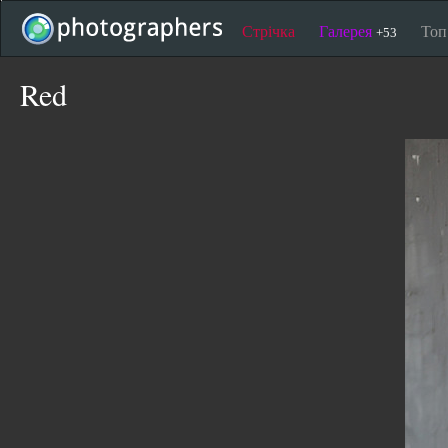
Стрічка
Галерея
То
+53
Red