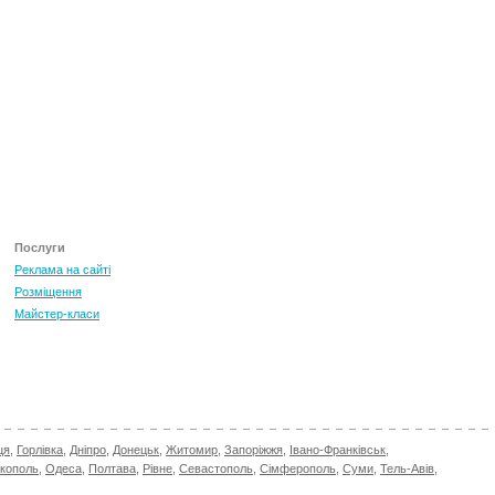
Послуги
Реклама на сайті
Розміщення
Майстер-класи
ця
,
Горлівка
,
Дніпро
,
Донецьк
,
Житомир
,
Запоріжжя
,
Івано-Франківськ
,
ікополь
,
Одеса
,
Полтава
,
Рівне
,
Севастополь
,
Сімферополь
,
Суми
,
Тель-Авів
,