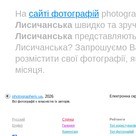
На
сайті фотографій
photogra
Лисичанська
швидко та зруч
Лисичанська
представляють 
Лисичанська? Запрошуємо 
розмістити свої фотографії, 
місяця.
photographers.ua
, 2026
Електронна ск
Всі фотографії є власністю їх авторів.
Русский
Стрічка
Рейтинги
English
Галерея
Топ користувачів
Коментарі
Топ фотографій