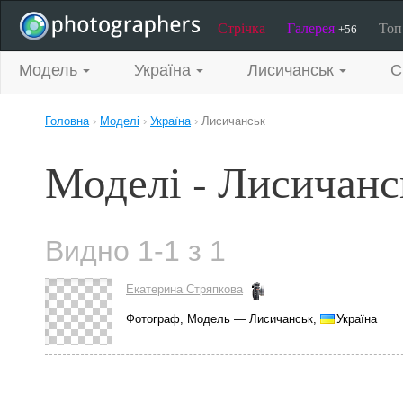
Стрічка
Галерея
То
+56
Модель
Україна
Лисичанськ
С
Головна
›
Моделі
›
Україна
›
Лисичанськ
Моделі - Лисичанс
Видно 1-1 з 1
Екатерина Стряпкова
Фотограф, Модель — Лисичанськ,
Україна