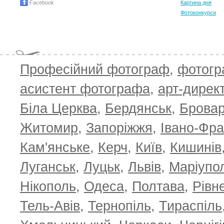
Facebook
Картина дня
Фотоконкурси
Професійний фотограф
,
фотог
асистент фотографа
,
арт-дирек
Біла Церква
,
Бердянськ
,
Брова
Житомир
,
Запоріжжя
,
Івано-Фра
Кам'янське
,
Керч
,
Київ
,
Кишинів
Луганськ
,
Луцьк
,
Львів
,
Маріупо
Нікополь
,
Одеса
,
Полтава
,
Рівн
Тель-Авів
,
Тернопіль
,
Тираспіль