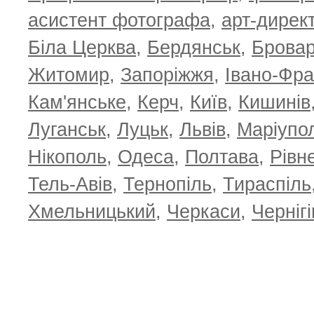
асистент фотографа
,
арт-дирек
Біла Церква
,
Бердянськ
,
Брова
Житомир
,
Запоріжжя
,
Івано-Фра
Кам'янське
,
Керч
,
Київ
,
Кишинів
Луганськ
,
Луцьк
,
Львів
,
Маріупо
Нікополь
,
Одеса
,
Полтава
,
Рівн
Тель-Авів
,
Тернопіль
,
Тираспіль
Хмельницький
,
Черкаси
,
Чернігі