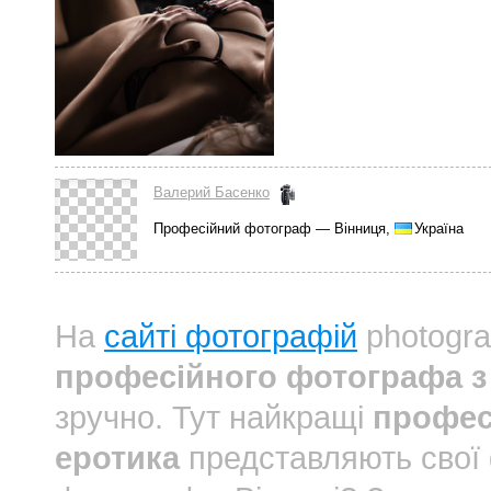
Валерий Басенко
Професійний фотограф — Вінниця,
Україна
На
сайті фотографій
photogra
професійного фотографа з 
зручно. Тут найкращі
профес
еротика
представляють свої 