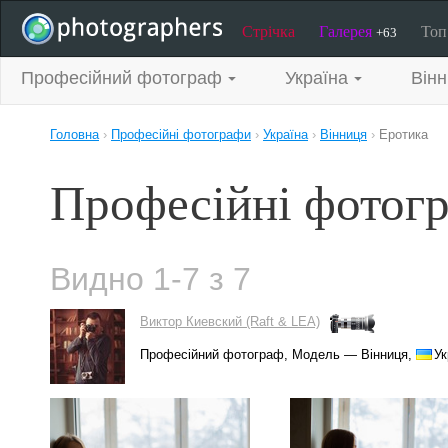
Стрічка
Галерея
То
+63
Професійний фотограф
Україна
Він
Головна
›
Професійні фотографи
›
Україна
›
Вінниця
›
Еротика
Професійні фотогр
Видно 1-7 з 7
Виктор Киевский (Raft & LEA)
Професійний фотограф, Модель — Вінниця,
Ук