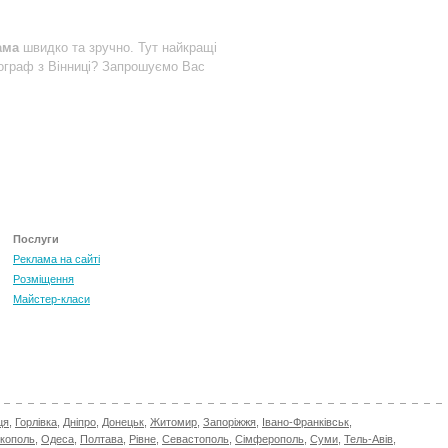
ама
швидко та зручно. Тут найкращі
ограф з Вінниці? Запрошуємо Вас
Послуги
Реклама на сайті
Розміщення
Майстер-класи
ця
,
Горлівка
,
Дніпро
,
Донецьк
,
Житомир
,
Запоріжжя
,
Івано-Франківськ
,
ікополь
,
Одеса
,
Полтава
,
Рівне
,
Севастополь
,
Сімферополь
,
Суми
,
Тель-Авів
,