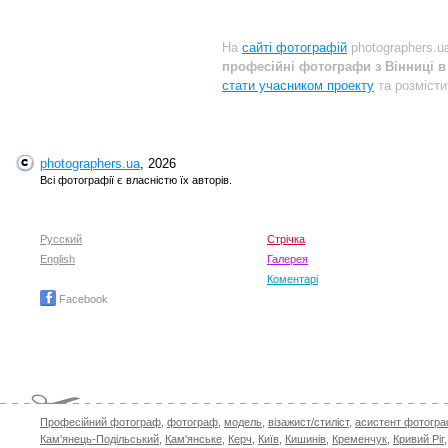
На
сайті фотографій
photographers.u
професійні фотографи з Вінниці в
стати учасником проекту
та розмісти
photographers.ua
, 2026
Всі фотографії є власністю їх авторів.
Русский
Стрічка
English
Галерея
Коментарі
Facebook
Професійний фотограф
,
фотограф
,
модель
,
візажист/стиліст
,
асистент фотогр
Кам'янець-Подільський
,
Кам'янське
,
Керч
,
Київ
,
Кишинів
,
Кременчук
,
Кривий Ріг