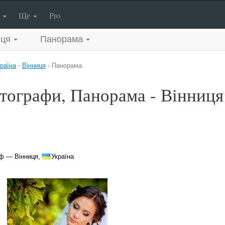
п
Ще
Pro
иця
Панорама
раїна
›
Вінниця
›
Панорама
тографи, Панорама - Вінниця
ф — Вінниця,
Україна