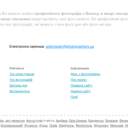
a Ви можете знайти
професійного фотографа з Вінниці в жанрі панор
 жанрі панорама
представляють свої фото роботи. Ви професійний фот
ти свої фотографії, які можуть стати фото дня або фото місяця.
Електронна скринька:
webmaster@photographers.ua
Рейтинги
Інформація
Топ користувачів
День з фотограферс
Топ фотографій
Про проект
Картина дня
Правила сайту
Фотоконкурси
Новини сайту
Події
афа
,
арт-директор
,
фотостудія
із міста:
Авдіївка
,
Біла Церква
,
Бердянськ
,
Бровари
,
Вінни
,
Кропивницький
,
Луганськ
,
Луцьк
,
Львів
,
Маріуполь
,
Мелітополь
,
Мукачево
,
Миколаїв
,
Н