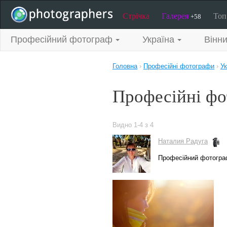
Стрічка
Галерея
То
+58
Професійний фотограф
Україна
Вінн
Головна
›
Професійні фотографи
›
Ук
Професійні фо
Видно 1-4 з 4
Наталия Радуга
Професійний фотогра