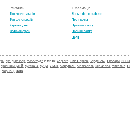
Рейтинги
Інформація
Топ користувачів
День з фотограферс
Топ фотографій
Про проект
Картина дня
Правила сайту
Фотоконкурси
Новини сайту
Події
афа
,
арт-директор
,
фотостудія
із міста:
Авдіївка
,
Біла Церква
,
Бердянськ
,
Бровари
,
Вінни
,
Кропивницький
,
Луганськ
,
Луцьк
,
Львів
,
Маріуполь
,
Мелітополь
,
Мукачево
,
Миколаїв
,
Н
в
,
Чернівці
,
Ялта