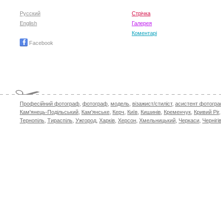
Русский
Стрічка
English
Галерея
Коментарі
Facebook
Професійний фотограф
,
фотограф
,
модель
,
візажист/стиліст
,
асистент фотогр
Кам'янець-Подільський
,
Кам'янське
,
Керч
,
Київ
,
Кишинів
,
Кременчук
,
Кривий Ріг
Тернопіль
,
Тираспіль
,
Ужгород
,
Харків
,
Херсон
,
Хмельницький
,
Черкаси
,
Чернігі