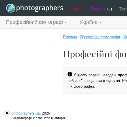
Стрічка
Галерея
То
+61
Професійний фотограф
Україна
Головна
›
Професійні фотографи
›
Ук
Професійні фо
У цьому розділі наведені
проф
вибраної спеціалізації відсутні. 
і їх фотографій.
photographers.ua
, 2026
Всі фотографії є власністю їх авторів.