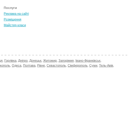
Послуги
Реклама на сайті
Розміщення
Майстер-класи
ця
,
Горлівка
,
Дніпро
,
Донецьк
,
Житомир
,
Запоріжжя
,
Івано-Франківськ
,
ікополь
,
Одеса
,
Полтава
,
Рівне
,
Севастополь
,
Сімферополь
,
Суми
,
Тель-Авів
,