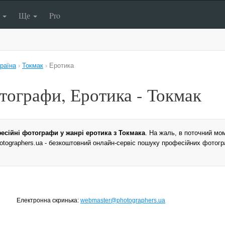
п
Ще
Pro
раїна
›
Токмак
›
Еротика
тографи, Еротика - Токмак
есійні фотографи у жанрі еротика з Токмака
. На жаль, в поточний мо
Photographers.ua - безкоштовний онлайн-сервіс пошуку професійних фотогр
Електронна скринька:
webmaster@photographers.ua