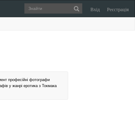
Вхід
Реєстрація
мент професійні фотографи
афів у жанрі еротика з Токмака