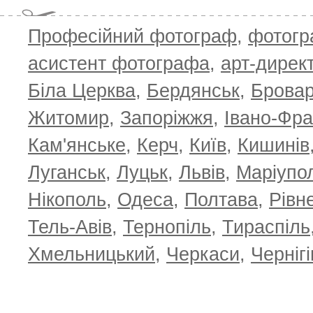
Професійний фотограф
,
фотог
асистент фотографа
,
арт-дирек
Біла Церква
,
Бердянськ
,
Брова
Житомир
,
Запоріжжя
,
Івано-Фра
Кам'янське
,
Керч
,
Київ
,
Кишинів
Луганськ
,
Луцьк
,
Львів
,
Маріупо
Нікополь
,
Одеса
,
Полтава
,
Рівн
Тель-Авів
,
Тернопіль
,
Тираспіль
Хмельницький
,
Черкаси
,
Чернігі