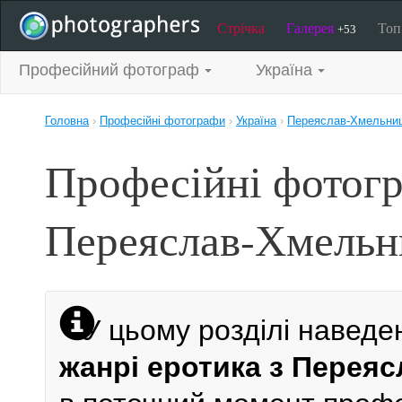
Стрічка
Галерея
То
+53
Професійний фотограф
Україна
Головна
›
Професійні фотографи
›
Україна
›
Переяслав-Хмельни
Професійні фотогр
Переяслав-Хмельн
У цьому розділі наведе
жанрі еротика з Перея