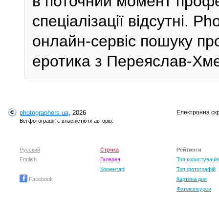
в поточний момент профе
спеціалізації відсутні. P
онлайн-сервіс пошуку пр
еротика з Переяслав-Хме
photographers.ua
, 2026
Електронна ск
Всі фотографії є власністю їх авторів.
Русский
Стрічка
Рейтинги
English
Галерея
Топ користувачів
Коментарі
Топ фотографій
Facebook
Картина дня
Фотоконкурси